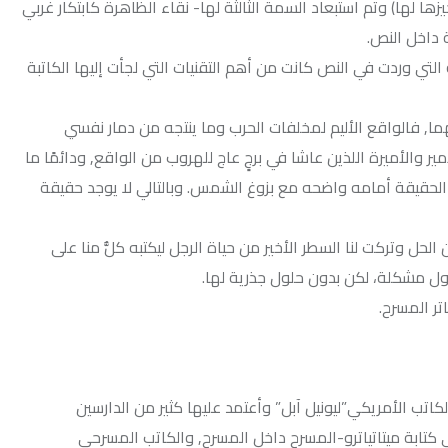
تبعاد السمة الثالثة لها- نقاء الظاهرة كابتكار غربي
 النص كانت من أهم التقنيات التي لجأت إليها الكاتبة
الأليم لمخلفات الحرب وما ينتجه من دمار نفسي
ذين عاشا في برجٍ عاج للهروب من الواقع, ودائمًا ما
ه واضحه مع بزوغ الشمس. وبالتالي لا يوجد حقيقة
 السطر الأخير من حياة الرجل ليكتبه كلُّ منا على
ن بدون حلول جذرية لها.
ي”ليونيل آبل” وأعتمد عليها كثير من الدارسين
ياترو-المسرح داخل المسرح, والكاتب المسرحي