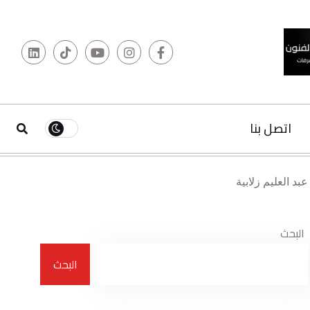
بية
البحث