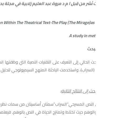
 نُشر من قِبل ا م د مروة عبد العليم زلابية في مجلة بحوث كلية الآد
بحث
ث الحالي إلى التعرف على التقنيات النصية التي وظفتها الكاتبة”ميسون 
السراب)، واستخدمت الباحثة المنهج السيميولوجي لتحليل الدلالات والعل
ث إلى النتائج التالية
:
لنص المسرحي”السراب”سمتان أساسيتان من سمات نظرية ميتاتيتر المسر
الوهم حيث تختلط وتمتزج الحياة في النص بالوهم, فيعتمد النص على خي