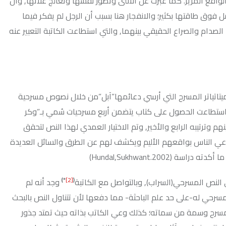
 كما عبرت عن الأنثى وتصور نفسها وتعالج علاتها, وأن
كثير؛ والانفجار هنا بسبب أن الرجل لم يفكر فيما
ع الحقيقي بينهما, والتي استطاعت الكاتبة التعبير عنه
مسرح التي أرسي دعائمها”آبل”من خلال نصوص مسرحية
صول على كتاب يتضمن أربع مسرحيات سُمي بـ”وكر
 وترتيبه الرابع والأخير, وتم الاختيار العمدي لهذا النص لتحقق
اقعهم الأليم ويكشف لهم عن الطرق والسائل العديدة
Hun)
)
*
[2]
(
(السراب), وبالتواصل مع الكاتبة
وجد أنه لم
حد علم الباحثة- مما دفعها لأن تتناول النص بالبحث
ة من سماته؛ كذلك وعي الكاتب بذاته حيث تمتد جذور