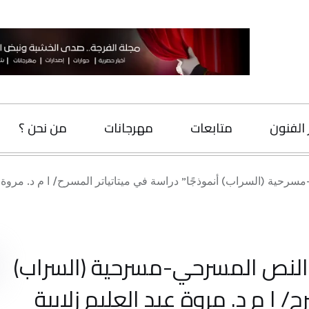
متابعات
مهرجانات
من نحن ؟
اتصل بنا
) أنموذجًا” دراسة في ميتاتياتر المسرح/ ا م د. مروة عبد العليم زلا
البحث
المسرحي-مسرحية (السراب)
د. مروة عبد العليم زلابية