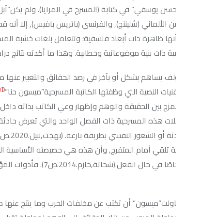
سن يوسفي” في كتابة (المسرح في المرايا). ولم يكن”آبل” المسرحي الوح
الألماني (شليننج), والفرنسي (باتريس بافيس), إلا أنه قد اعتمد العدي
نها ظاهرة ذات أبعاد فلسفية؛ وتتعامل بلغات خشبة المسرح. والميتام
ذات بنية موضوعاتية وخطابية. وهذا ما أكدته نتائج دراسة (السعيد, رندا حلمي.
لف يساهم بشكل أو بآخر في رصد الحقائق والتعبير عنها من خلال فنه وتو
)
*
[1]
(
قنيات النصية التي وظفتها الكاتبة المسرحية”ميسون حنا”
في النص ال
مزج بين الحقيقة والوهم وإظهار وعي الكاتب بذاته داخل النص المسرح
الات هذه المسرحية ذات الفصل الواحد والتي تعرض حادثة واحدة؛ وإل
هذه الحادثة أو ال
لقي أمام المتفرج, وأن هذه هي خصيصته الأساسية التي لا غني عنها من
تمثل أشخاصًا في حال الفعل.(شحاتة,حازم.14
حاولت”ميسون” أن تكتب عن مخلفات الحرب وما ينتج عنها من تدمير أسري 