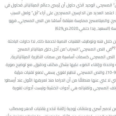
يد الذي حاول أن يُرسي دعائم الميتاتياتر, فحاول في
د من الدارسين المسرحين على آراء”آبل” ولعل السبب
سرح ممارسة منبثقة أساسًا من النص المسرحي, فهو
2020.ص629)
ظيف التقنيات النصية لخدمة ذلك, لذا حاولت الباحثة
مسرحي”السراب”من أجل خلق ميتاتياتر المسرح
ي كسمات أساسية من سمات النظرية الميتاتياترية,
قاء الضوء عليها بشكل مكثف ودقيق, مع توضيح صورة
شعور النفسي بطريقة بارعة. (بهجت,نبيل.2020.ص9-10). والنص المسرحي تنظيم لغوي يسعي لصنع تقنيات مرئية
طلقًا من أن الدراما منذ تعريفها الأول عند أرسطو؛
20.ص7). فأدوات المؤلف المسرحي وتقنياته هي أدوات الخشبة وليست أدوات لغوية
وعلاقات زوجية زائفة تنخدع بتقلبات الدهر ومصائب