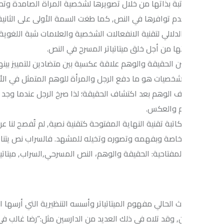
ة بذاتها من خلال تصويرها لشخصية المرأة الصامدة وتحيزها لها) وتم اس
م توافرها في النص, كما طغت السمة الأولى على الثانية داخل النص.
دلالي لتقنية الانفعالات الشخصية والعلامات شبة اللغوية التي وردت في
ا من أجل خلق ميتاتياتر المسرح في النص.
ين الحقيقة والوهم علاقة عكسية بين متضادين للتمييز بينهما, فالواقع 
خصيات هو ما دفع الرجل والمرأة للوهم المتمثل في الأمير والأميرة الل
ف الوهم بعد اكتشاف الحقيقة؛ لذا صرخ الرجل عندما وجد الحقيقة أمام
 والعكس.
بة تقنية النهاية المفتوحة كتقنية نصية, لم تُفصح لنا عن الحل وتركت لنا
خاصة وبفهمه وتصوره وتخيله للمشهد. فالسراب نص يتناول مشكلة، لك
مفتاحية: الحقيقة والوهم، النص المسرحي,السراب, ميتاتياتر المسرح.
ث الحالي مفهوم الميتاتياتر وأسسه التنظيرية التي أرسها الكاتب الأمريك
, وقد تلاه في ذلك العديد من الدارسين مثل:”رضا غالب في كتابة ميتات