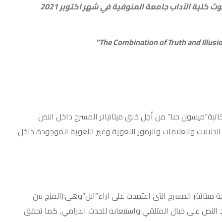
اب جامعة المنوفية في شهر اكتوبر 2021
حنا” من أجل خلق ميتاتياتر المسرح داخل النص
امات والرموز اللغوية وغير اللغوية الموجودة داخل
ح التي اعتمدت على آراء”آبل”وهي:(المزج بين
ال المتلقي واستيعابه للحدث الدرامي, كما تحقق