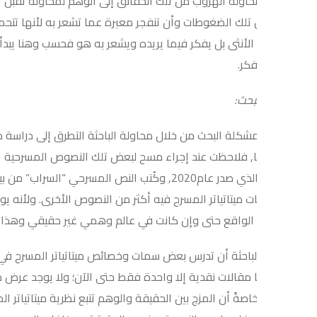
محاولة الهروب من تلك الحقائق إلى الوهم لمحاولة تقبل الواقع المرير.
تلك الضغوطات وأن تنفجر معبرة عما تشعر به لأنها تتحمل فوق طاقتها ب
الأنثى بل يفكر فيما يريده ويشعر به هو فحسب وهنا يبدأ الصدام والصرا
فكر.
بحث:
مشكلة البحث من خلال محاولة الباحثة التطرق إلى دراسة ميتاتياتر ال
ًا, فلاحظت عند إجراء مسح لبعض تلك النصوص المسرحية استطاعت الح
الافاعي”الذي صدر عام2020, وكُتب النص المسرحي “السراب” من بينهم
ميتاتياتر المسرح فيه أكثر من النصوص الأخرى. ولأنه يوعي الناس بو
الواقع حتى وإن كانت في عالم وهمي غير حقيقي وهذا ما أكدته دراسة (dal,Sukhwant.2002
 الباحثة أن تدرس بعض سمات وخصائص ميتاتياتر المسرح في النص المسرحي
 مقالات نقدية إلا واحدة فقط حتى الآن؛ ولا يوجد عرض مسرحي له-على 
 خاصةً أن المزج بين الحقيقة والوهم تتبع نظرية ميتاتياتر المسرح وسم