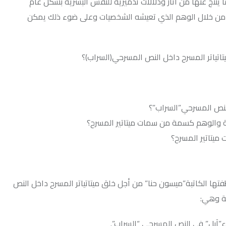
آثار ودلالات تدميرية للنفس البشرية بشكل عام
وهم الذي تعيشه الشخصيات وعلى ضوء ذلك يمكن
رح داخل النص المسرحي(السراب)؟
”السراب”؟
سمة من سمات ميتاتير المسرح؟
رح؟
”ميسون حنا” من أجل خلق ميتاتياتر المسرح داخل النص
نص المسرحي “السراب”.