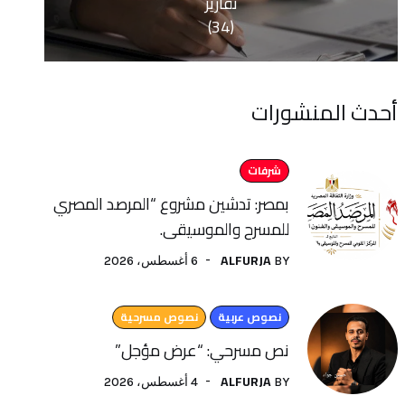
تقارير
(34)
منشورات
شرفات
بمصر: تدشين مشروع “المرصد المصري
للمسرح والموسيقى.
ALFURJA
6 أغسطس، 2026
BY
نصوص عربية
نصوص مسرحية
نص مسرحي: “عرض مؤجل”
ALFURJA
4 أغسطس، 2026
BY