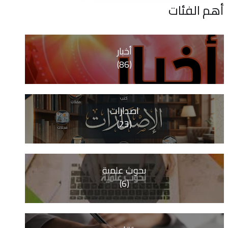
ات
أخبار
(86)
اصدارات
(23)
بحوث علمية
(6)