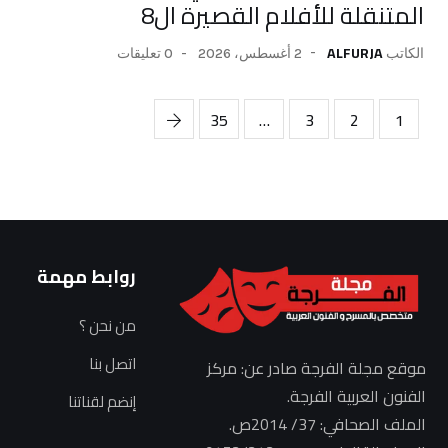
المتنقلة للأفلام القصيرة ال8
ALFURJA
2 أغسطس، 2026
0 تعليقات
الكاتب
35
…
3
2
1
روابط مهمة
من نحن ؟
اتصل بنا
موقع مجلة الفرجة صادر عن: مركز
الفنون العربية الفرجة.
إنضم لقناتنا
الملف الصحافي: 37/ 2014ص.