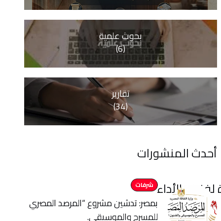
بحوث علمية
(6)
تقارير
(34)
أحدث المنشورات
لفنون الأداء
شرفات
بمصر: تدشين مشروع “المرصد المصري
للمسرح والموسيقى.