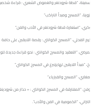
سمينة، “قطة شرودنغر والغموض الشعري : قراءة شخصية”
ينا، “المسرح ومبدأ التراكب”
ري، “استعارة قطة شرودنغر في الأدب والفن”
م الفحلي، “المسرح الكوانتي : رقصة اللايقين على حافة المجهول”
مرضي، “التعقيد والمسرح الكوانتي : نحو قراءة جديدة للواقع المسرحي
خ، “مبدأ اللايقين لهايزنبرغ في المسرح الكوانتي”
مغاري، “المسرح والفيزياء”
ح، “المفارقة في المسرح الكوانتي : « حذار من شرودينغر » لعبد العزي
زاني، “الكمومية في الفن والأدب”.