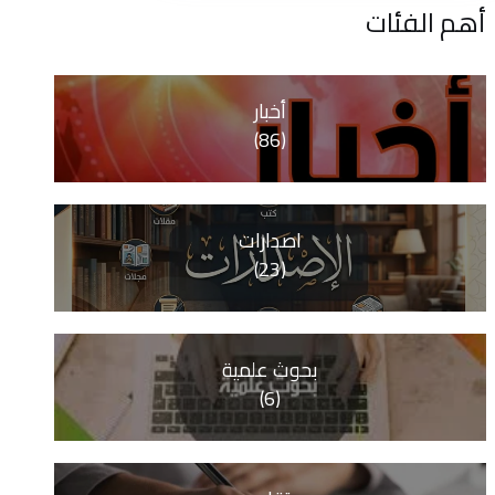
ات
أخبار
(86)
اصدارات
(23)
بحوث علمية
(6)