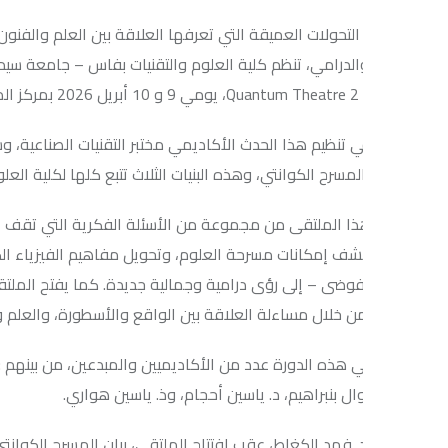
لتحولات العميقة التي تعرفها العلاقة بين العلم والفنون، وما تتيحه ا
الدرامي، تنظم كلية العلوم والتقنيات بفاس – جامعة سيدي محمد بن عبد
لية.
 تنظيم هذا الحدث الأكاديمي مختبر التقنيات الصناعية، وسلك المهند
سرح الكوانتي، وهذه البنيات الثلاث تتبع كلها لكلية العلوم والتقنيات 
ا الملتقى من مجموعة من الأسئلة الفكرية التي تقف عند تحولات ال
ف إمكانات مسرحة العلوم، وتحويل مفاهيم الفيزياء الكوانتية – مثل الت
فوضى – إلى رؤى درامية وجمالية جديدة. كما يفتح الملتقى نقاشا حول 
من خلال مساءلة العلاقة بين الواقع والأسطورة، والعلم والخيال، والن
هذه الدورة عدد من الأكاديميين والمبدعين، من بينهم : د. فهد الكغاط،
وال بنبراهيم، د. ياسين أحجام، وذ. ياسين هواري.
فهد الكغاط، عقب افتتاح الملتقى، بيان المسرح الكوانتي، والذي عَنْوَ