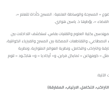
ة والوساطة العلمية : المسرح كأداة للتعلم «،
رها ذ. ياسين هواري.
العلوم والتقنيات بفاس، تستكشف التداخلات بين
التقاطعات الممكنة بين المسرح والفيزياء الكوانتية،
 والتكامل، ونظرية العوالم المتوازية، ونظرية
ن » لمايكل فراين، و« أركاديا » و« هابݣود » لتوم
كامل،
الا
رتياب
، المفارقة
)