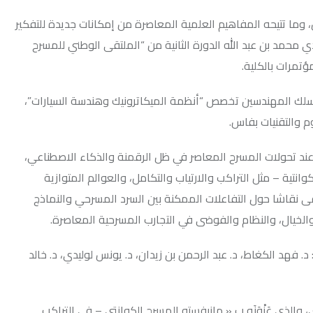
لمفاهيم العلمية المعاصرة من إمكانات جديدة للتفكير
 الله الدورة الثانية من “الملتقى الوطني للمسرح
سين تخصص “أنظمة الميكاترونيك وهندسة السيارات”،
بفاس.
مسرح المعاصر في ظل الرقمنة والذكاء الاصطناعي،
راكب والارتياب والتكامل، والعوالم المتوازية
التفاعلات الممكنة بين السرد المسرحي والنماذج
ظام والفوضى في التجارب المسرحية المعاصرة.
 د. عبد الرحمن بن زيدان، د. يونس لوليدي، د. خالد
نَه ب « مانيفستو المسرح الكوانتي – في التراكب