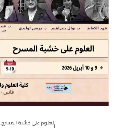
لعلوم على خشبة المسرح… وتجليات ك
ا