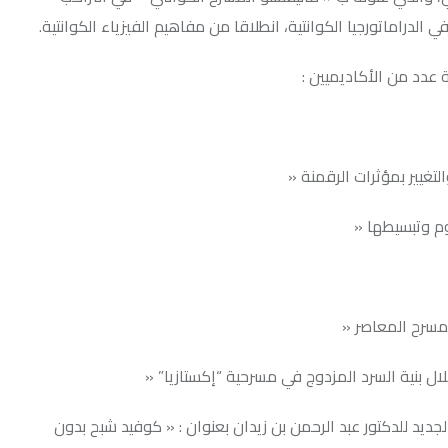
يا الكوانتية، انطلاقا من مفاهيم الفيزياء الكوانتية.
ديميين :
ت الرقمنة «
«
ر «
د المزدوج في مسرحية “إكستازيا” «
بد الرحمن بن زيدان بعنوان : « كوفيد شبح بدون