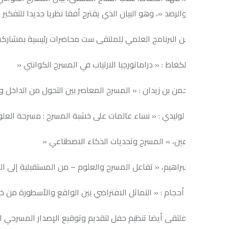
والرصد «، وهو البيان الذي يقترح أفقا نظريا جديدا للتفكير في الدراماتورج
 البرنامج العلمي للملتقى ست محاضرات رئيسية بمشاركة عدد من الأكا
كغاط : « دراماتورجيا الارتياب في المسرح الكوانتي «
حمن بن زيدان : « المسرح المعاصر بين التحول من الداخل والتغيير بمؤثرا
لوليدي : « نساء عالمات على خشبة المسرح : مسرحة العلوم وتبسيطها 
أمين، « المسرح وتحديات الذكاء الاصطناعي «
بنبراهيم، « تفاعل المسرح والعلوم – من المستقبلية إلى المسرح المعاص
أحجام : « التماثل الافتراضي بين الواقع والأسطورة من خلال بنية السر
لتقى أيضا تنظيم حفل لتقديم وتوقيع الإصدار المسرحي الجديد للدكتور ع