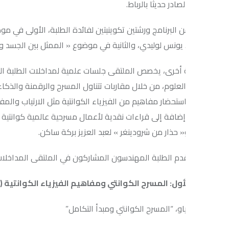
صادر حديثا بالرباط.
 البرنامج ورشتين تكوينيتين لفائدة الطلبة، الأولى في موضوع « المسرح
 يونس لوليدي، والثانية في موضوع « الممثل بين الجسد والفضاء «، يؤط
خرى، يخصص الملتقى جلسات علمية لمداخلات الطلبة المهندسين بكلية 
لعلوم، من خلال مقاربات تتناول المسرح والرقمنة والذكاء الاصطناعي، و
تحضار مفاهيم من الفيزياء الكوانتية مثل الارتياب والمفارقة والتراكب
ضافة إلى قراءات نقدية لأعمال مسرحية عالمية كوانتية مثل « كوبنهاغ
« حذار من شرودينغر » لعبد العزيز بركة ساكن.
م الطلبة المهندسون المشاركون في الملتقى المداخلات الآتية:
أول: المسرح الكوانتي ومفاهيم الفيزياء ال
كوانتية
(
التراكب، الت
و، “المسرح الكوانتي ومبدأ التكامل”