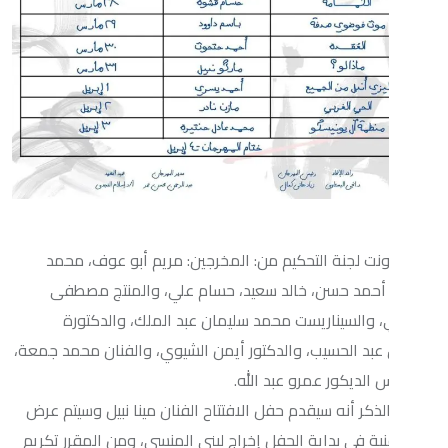
جنة التحكيم من: المخرجين: مريم أبو عوف، محمد
 حسن، خالد سعيد، حسام علي، والمنتج مصطفى
سيناريست محمد سليمان عبد الملك، والدكتورة
الحسيب، والدكتور أيمن الشيوي، والفنان محمد جمعة،
ور عمرو عبد الله.
ر أنه سيقدم حفل الافتتاح الفنان مينا نبيل وسيتم عرض
 بداية الحفل إخراج لبني المنسي، ومن المقرر تكريم