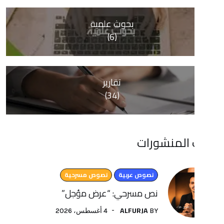
بحوث علمية
(6)
تقارير
(34)
منشورات
نصوص عربية
نصوص مسرحية
نص مسرحي: “عرض مؤجل”
ALFURJA
4 أغسطس، 2026
BY