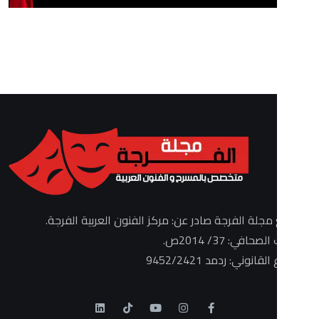
الفرجة صادر عن: مركز الفنون العربية الفرجة.
3/ 2014ص.
: ردمد 9452/2421