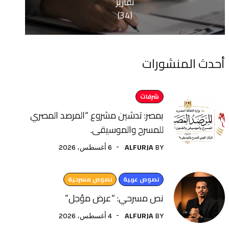
تقارير
(34)
منشورات
شرفات
بمصر: تدشين مشروع “المرصد المصري
للمسرح والموسيقى.
ALFURJA
6 أغسطس، 2026
BY
نصوص عربية
نصوص مسرحية
نص مسرحي: “عرض مؤجل”
ALFURJA
4 أغسطس، 2026
BY