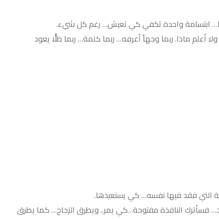
 واحدة تكفي كي تعيش… رغم كل شيء.
ربما وجهاً أعرفه… ربما كلمة… ربما ظلًّا يعود
 فيها نفسه… كي يستعيدها.
افذة مفتوحة…كي يمر.. ويطرق الزجاج… كما يطرق