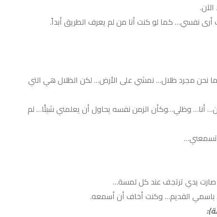
 لو كنت أنا من لم يعرف الطريق أبداً.
ظلال… نمشي على الأرض… لكن الظلال هي التي
ي…وكأن الزمن نفسه يحاول أن يعلمني شيئًا… لم
رتجف عند كل لمسة…
م… وكنت أخاف أن أسمعه.