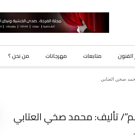
متابعات
مهرجانات
من نحن ؟
اتصل بنا
ابي
البحث
ليف: محمد صخي العتابي