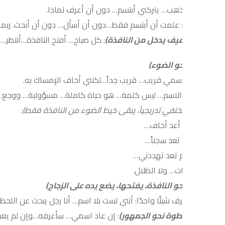
ب… يتركني أبتسم… دون أن أعرف لماذا.
 علمت أن أبتسم فقط…دون أن أسأل… دون أن أبحث. ربما… ابتسامة
يف يدخل من النافذة)
: كل صباح… أفتح النافذة…أنتظر… ولا أعلم ماذا. 
و الضوء)
سمي قريب… قريب جداً…لكنني أخاف الإمساك به.
 الاسم… ليس كلمة… هو حياة كاملة… مسؤولية… ووجع.
تختفي تدريجياً، يبقى خيط الضوء من النافذة فقط):
 أعد أخاف…
تعد سجناً…
م تعد تهددني…
ت… ولا الظلال.
 النافذة، يفتحها، يضع يده على الزجاج)
رف شيئًا واحدًا: أنني لست بلا اسم… أنا رجل يبحث عن اللحظة التي فقد
طوة نحو الجمهور)
: إن عاد اسمي… سأعرفه…وإن لم يعد… فسأترك الن