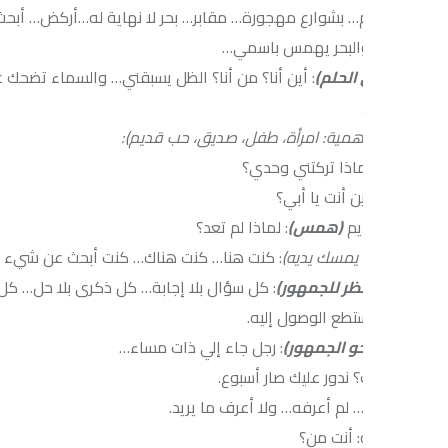
حلم… بشوارع مهجورة… مقابر… بحر لا نهاية له…أركض… أبحث عن شيء… ل
لبحر يهمس باسمي…
الحلم)
: أين أنا؟ من أنا؟ الظل يسبقني… والسماء تضحك علي…وأست
مية: امرأة، طفل، صديق، حب قديم):
ماذا تركتني وحدي؟
ين أنت يا أبي؟
يم
(همس)
: لماذا لم تعد؟
 يمسك يديه)
: كنت هنا… كنت هناك… كنت أبحث عن شيء لم أعرف أنه أ
نظر للجمهور)
: كل سؤال بلا إجابة… كل ذكرى بلا حل… كل صوت بلا ا
ستطع الوصول إليه.
و الجمهور)
: رجل جاء إلي ذات مساء…
 ندور عليك صار أسبوع.
 لم أعرفه… ولا أعرف ما يريد.
: أنت من؟