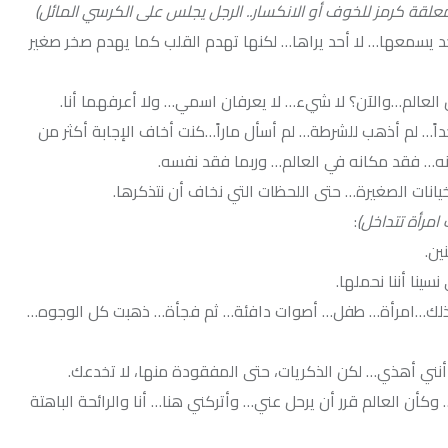
وف أو الانكسار.. الرجل يجلس على الكرسي المائل)
أحد يراها… لكنها تهدم القلب كما يهدم صخر صغير
ن؟ لا شيء… لا يعرفان اسمي… ولا أعرفهما أنا.
لشرطة… لم أسأل ماراً…كنت أخاف الإجابة أكثر من
 في العالم… وربما فقد نفسه.
… حتى اللحظات التي نخاف أن نتذكرها.
:
لها.
 طفل… أصوات دافئة… ثم فجأة… ذهبت كل الوجوه…
كن الذكريات، حتى المفقودة منها، لا تخدعك.
رر أن يرحل عني… وأتركني هنا… أنا والرائحة الباهتة