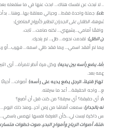
لا تبحث عن نفسك هناك… ابحث عنها في ما ستفعله بعد الآن.
طء)
: جملة واحدة فقط… وحياتي معلقة بها…وهنا… بدأت أرى نفسي… كما
وهة، الظلال على الجدران تتطاير كأرواح الماضي)
:
واقفًا أمامي…يشبهني… لكنه صامت… ثابت.
ن الظل)
: تقدمت نحوه… ظل… لم يتحرك.
 ربما لم أفقد اسمي… ربما فقد ظلي اسمه… فهرب…أو ربما نحن مجرد 
ًا، يضع رأسه بين يديه)
: وكل مرة أنظر للمرآة… أرى اثنين… أنا… وظل
مه بعد.
تهتز قليلاً، الرجل يضع يديه على رأسه)
: أصوات… أحيانًا تسمعني…
ع… واجه الحقيقة… أعد ما سرقته.
)
: أي حقيقة؟ أي سرقة؟ من كنت قبل أن أضيع؟
ه بالجدار)
: سمعت أنفاسًا من زمن آخر…ومنذ ذلك اليوم… صارت يدي ت
مس ذاكرة ليست لي…كأن الغرفة نفسها تهمس باسمي… باسمي القدي
فتة، أصوات الرياح وأمواج البحر، صوت خطوات متسارعة):