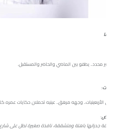
ا
ر محدد.. يطفو بين الماضي والحاضر والمستقبل.
ت
:
 الأربعينيات.. وجهه مرهق.. عينيه تحملان حكايات عمره كله.
رض
:
ة جدرانها باهتة ومتشققة، نافذة صغيرة تطل على شارع مهجور، ضوء