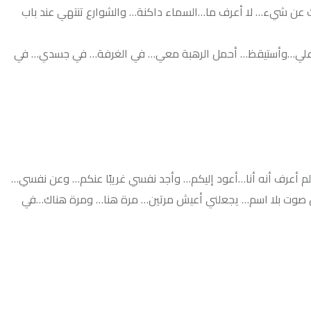
ا أعرف ما…السماء داكنة… والشوارع تنتهي عند باب
يقظ… أحمل الرهبة معي… في الغرفة… في جسدي… في
نا…أعود إليكم… وأجد نفسي غريبًا عنكم… وعن نفسي…
سم… يجعلني أعيش مرتين… مرة هنا… ومرة هناك…في