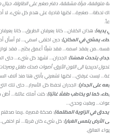
ة متوقفة، مرآة مشققة، دفتر صغير على الطاولة، حبال معلقة كرمز للخ
اك لحظة… صغيرة… لكنها قادرة على هدم كل شيء. لا أحد يسمعها… لا 
ً.
 يديه)
: هذان الكفان… كانا يعرفان الطريق… كانا يعرفان العالم…والآ
طء، يمشي في المكان)
: حين اختفى اسمي… لم أسأل أحداً… لم أذهب ل
فسه…من يفقد اسمه… فقد شيئًا أعمق بكثير… فقد توازنه… فقد مكانه
دار، يتحدث همسًا)
: الجدران… تشهد كل شيء… حتى الخيانات الصغيرة
تتحول تدريجيا الى اللون الأزرق، أصوات ضحك طفل وصرخات امرأة تتداخل)
ة… ليست غرفتي… لكنها تشعرني بأنني هنا منذ آلاف السنين.
بعه على الجدار)
: الجدران تحفظ كل الأسرار… حتى تلك التي نسينا أننا نحم
طء، كما لو يخاطب طفلًا غائبًا)
: كنت أملك عائلة… أظن ذلك…امرأة…
صوات… وبقيت وحدي…
يحدق في الزاوية المظلمة)
: ضحكة قصيرة ..ربما صدقتم أنني أهذي… ل
ى الأرض يلمس الغبار)
: كل شيء كان قريبًا… ثم اختفى… وكأن العالم ق
هواء العالق.