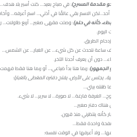
حو مقدمة المسرح)
: في صباح بعيد… كنت أسير بلا هدف…لا حقيبة… لا 
 أحد…لكن الاسم بقي عالقًا في أذني… اسم أعرفه… وأخاف أن أنطقه.
طء، كأنه في حلم)
: وصلت مقهى صغير… أربع طاولات… رجل عجوز في ال
ت اليوم.
ازدحام الطريق.
ف ساعة نتحدث عن كل شيء… عن الغبار… عن الشمس…
… دون أن يعرف أحدنا الآخر.
 الجمهور)
: ربما هنا بدأ ضياعي… أو ربما هنا فقط فهمت أن العالم لا ي
ية.. يجلس على الأرض، يفتح دفتره المغطى بالغبار)
:
ا ظننته بيتي…
وح… الغرفة فارغة… لا صورة… لا سرير… لا شيء.
هناك دفتر صغير…
ر كأنه ينتظرني منذ قرون.
فحة واحدة فقط…
فها… ولا أعرفها في الوقت نفسه: