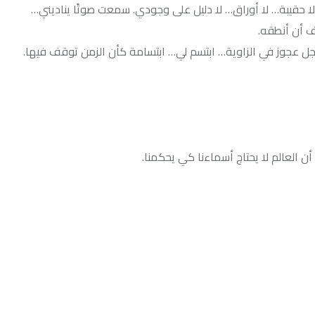
أوراق… لا دليل على وجودي. سمعت صوتًا يناديني…
زاوية… ابتسم لي… ابتسامة كأن الزمن توقف فيها.
حتاج أسماءنا كي يحكمنا.