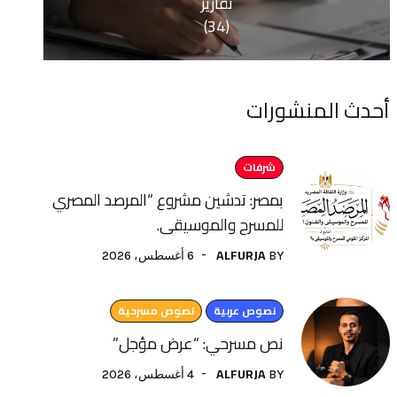
تقارير
(34)
منشورات
شرفات
بمصر: تدشين مشروع “المرصد المصري
للمسرح والموسيقى.
ALFURJA
6 أغسطس، 2026
BY
نصوص عربية
نصوص مسرحية
نص مسرحي: “عرض مؤجل”
ALFURJA
4 أغسطس، 2026
BY