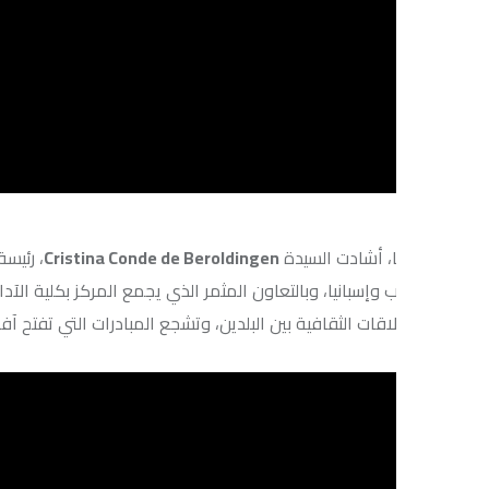
، أشادت السيدة
Cristina Conde de Beroldingen
، رئيسة المركز الثقاف
ب وإسبانيا، وبالتعاون المثمر الذي يجمع المركز بكلية الآداب والعلوم
اقات الثقافية بين البلدين، وتشجع المبادرات التي تفتح آفاقًا جديدة للح