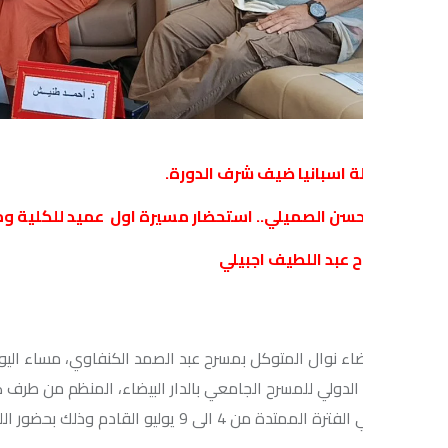
لة اسبانيا ضيف شرف الدورة.
حسن الصميلي.. استحضار مسيرة اول عميد للكلية ومؤسس المه
 عبد اللطيف اجبيلي
ء نوال المتوكل بمسرح عبد الصمد الكنفاوي، مساء اليوم، ندوة صحفية خ
لدولي للمسرح الجامعي بالدار البيضاء، المنظم من طرف كلية الآداب وال
ى 9 يوليو القادم وذلك بحضور اللجنة المنظمة وعدد من ممثلي وسائل الإعلام.