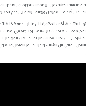
اء مناسبة للكشف عن أبرز محطات الدورة، وبرنامجها الفني والثقافي، 
وء على أهداف المهرجان ورؤيته الرامية إلى دعم المسرح الجامعي وتعزي
 الافتتاحية، أكدت الدكتورة ليلى مزيان، عميدة كلية الآداب والعلوم ال
 تنظم هذه السنة تحت شعار:
«المسرح الجامعي: فضاء لتفاعل شباب ا
 مشيرة إلى أن اختيار هذا الشعار يجسد إيمان المهرجان بالمسرح الجامعي
والتبادل الثقافي بين الشباب، وتعزيز جسور التواصل والتعاون بين الج
.