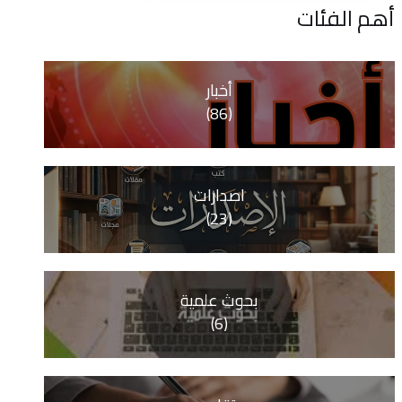
ات
أخبار
(86)
اصدارات
(23)
بحوث علمية
(6)