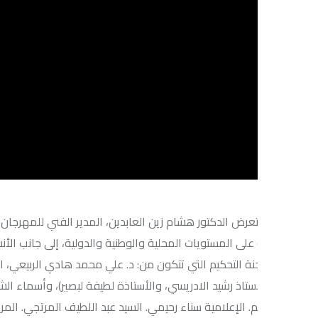
تعرض الدكتور هشام زين العابدين، المدير الفني للمهرجان، البرنامج ال
على المستويات المحلية والوطنية والدولية، إلى جانب الأنشطة الموازي
نة التحكيم التي تتكون من: د. علي محمد هادي الربيعي، الاستاذ جون ف
استاذ رشيد الادريسي، والأستاذة لطيفة لبصير)، وأسماء الشخصيات التي 
. الإعلامية سناء رحيمي. السيد عبد اللطيف المرتجي. المرحوم عبد اللط