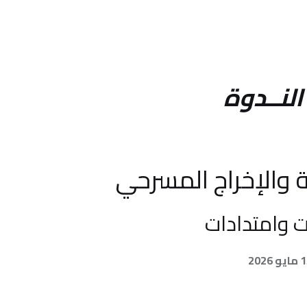
وة
إخراج المسرحي
دادات