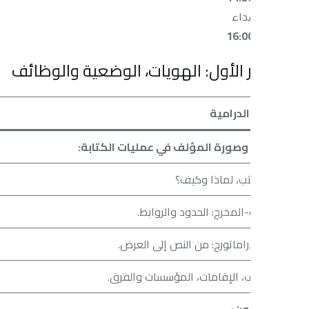
داء
 الأول: الهويات، الوضعية والوظائف
الدرامية
الإخراج ال
صورة المؤلف في عمليات الكتابة:
وضعية المخ
ب، لماذا وكيف؟
• متى نصبح
-المخرج: الحدود والروابط.
• نقل المعن
دراماتورج: من النص إلى العرض.
• آثار الإخر
ف، الإقامات، المؤسسات والفرق.
ون: