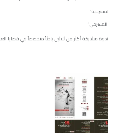
المسرحية”
 المسرحي”
دوة مشاركة أكثر من ثلاثين باحثاً متخصصاً في قضايا العرض المسرح