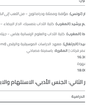
ر (تونس):
مؤلفة وممثلة ودراماتورج –
من اللعب إلى الكتابة.
م برشيد (المغرب):
كلية الآداب بنمسيك، الدار البيضاء –
الكتابة المسرح
 (المغرب):
كلية الآداب والعلوم الإنسانية بفاس –
جينات الإخراج المس
يدا (البرتغال):
معهد الدراسات الموسيقية والرقص (INET-md) –
إخرا
مر فرتات |
المقررة:
ياسمينة مصباحي
قهوة
الثاني: الجنس الأدبي، الاستلهام والابتكار
الدرامية
الإخراج ال