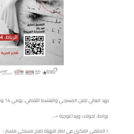
 روابط، تحولات وبيداغوجية »…
ا الملتقى الفكري في اطار التهيئة لفتح مسلكي ماستر :