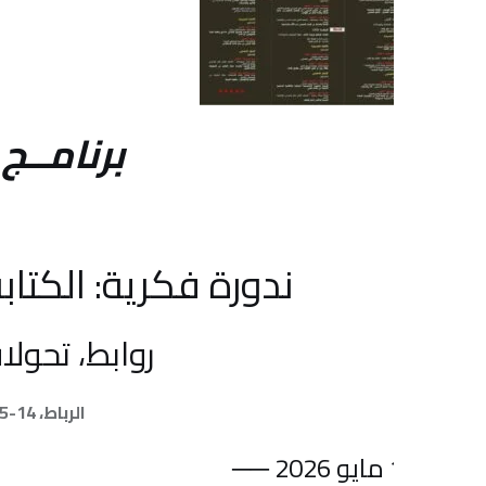
برنامــج النــد
ندورة فكرية: الكتابة وال
روابط، تحولات وامت
الرباط، 14-15 مايو 2026