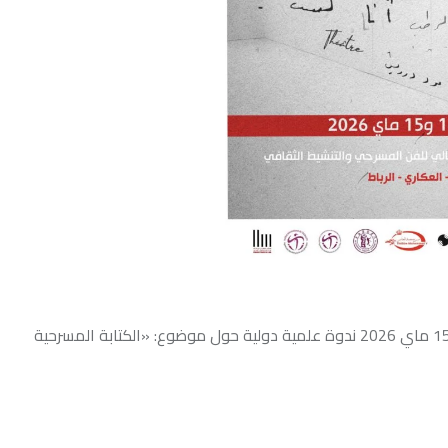
أحدث ال
نظم المعهد العالي للفن المسرحي والتنشيط الثقافي، يومي 14 و15 ماي 2026 ندوة علمية دولية حول موضوع: «الكتابة المسرحية