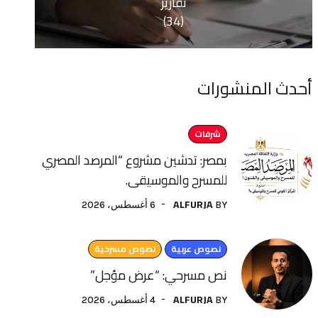
تقارير
(34)
منشورات
شرفات
بمصر: تدشين مشروع “المرصد المصري
للمسرح والموسيقى.
ALFURJA
6 أغسطس، 2026
BY
نصوص عربية
نصوص مسرحية
نص مسرحي: “عرض مؤجل”
ALFURJA
4 أغسطس، 2026
BY