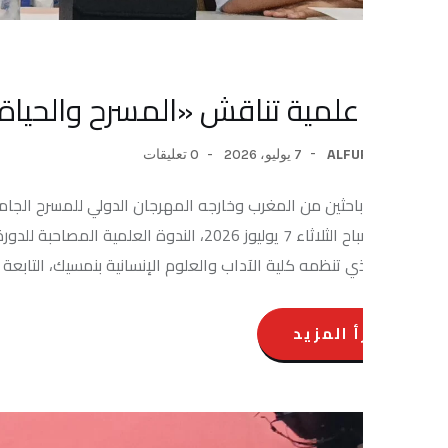
علمية تناقش «المسرح والحياة المشت
ALFU
7 يوليو، 2026
0 تعليقات
احثين من المغرب وخارجه المهرجان الدولي للمسرح الجامعي متابعة: ب
أ المزيد