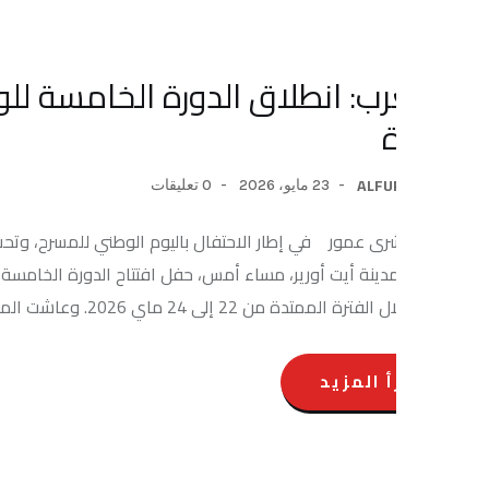
رب: انطلاق الدورة الخامسة للويكاند ا
ALFU
23 مايو، 2026
0 تعليقات
شرى عمور في إطار الاحتفال باليوم الوطني للمسرح، وتحت شعار: «نبض 
مدينة أيت أورير، مساء أمس، حفل افتتاح الدورة الخامسة للويكاند الم
22 إلى 24 ماي 2026. وعاشت المدينة لحظات استثنائية جمعت الفنانين […]
أ المزيد