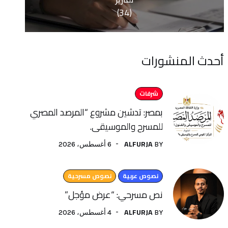
(34)
منشورات
شرفات
بمصر: تدشين مشروع “المرصد المصري
للمسرح والموسيقى.
ALFURJA
6 أغسطس، 2026
BY
نصوص عربية
نصوص مسرحية
نص مسرحي: “عرض مؤجل”
ALFURJA
4 أغسطس، 2026
BY