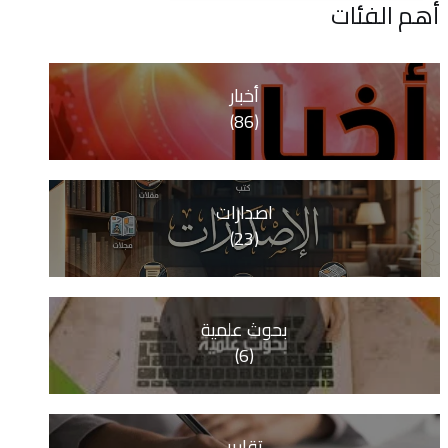
ات
أخبار
(86)
اصدارات
(23)
بحوث علمية
(6)
تقارير