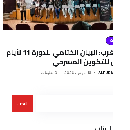
بالمغرب: البيان الختامي للدورة 11 لأيام
تكوين المسرحي
AL
16 مارس، 2026
0 تعليقات
البحث
ات