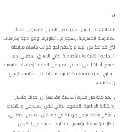
لة من اعتبار التجريب في الإخراج المسرحي مجالًا
مارسة المسرحية، يسهم في تطويرها ومواجهة إكراهات
 قد تحدّ من الإبداع وتدفع نحو قوالب جاهزة مرتبطة
ة التقنية والاقتصادية. وفي السياق المغربي، حيث
أساسًا على الدعم العمومي المقيّد بإكراهات قانونية
ح التجريب نفسه كضرورة للحفاظ على دينامية الإبداع
اته.
اخلة من فكرة أساسية مفادها أن إحداث ماستر
تابة الدرامية بالمعهد العالي للفن المسرحي والتنشيط
كل نقطة تحول مهمة في مستقبل المسرح المغربي،
رًا مؤسساتيًا يؤسس لمسارات جديدة في التكوين