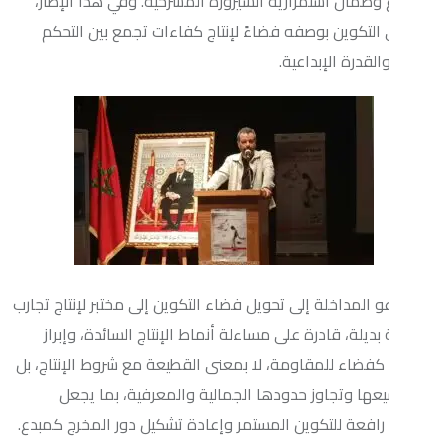
ان استمرارية السيرورة المسرحية. وفي هذا الإطار،
تكوين بوصفه فضاءً لإنتاج كفاءات تجمع بين التحكم
ة الإبداعية.
داخلة إلى تحويل فضاء التكوين إلى مختبر لإنتاج تجارب
، قادرة على مساءلة أنماط الإنتاج السائدة، وإبراز
ء للمقاومة، لا بمعنى القطيعة مع شروط الإنتاج، بل
وتجاوز حدودها الجمالية والمعرفية، بما يجعل
ة للتكوين المستمر وإعادة تشكيل دور المخرج كمبدع.