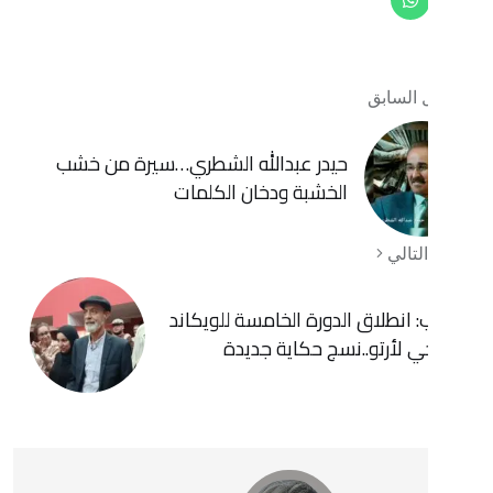
ابق
حيدر عبدالله الشطري…سيرة من خشب
الخشبة ودخان الكلمات
ي
طلاق الدورة الخامسة للويكاند
رتو..نسج حكاية جديدة