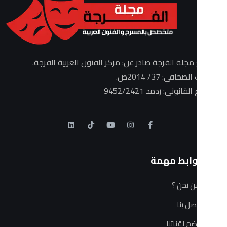
الفرجة صادر عن: مركز الفنون العربية الفرجة.
3/ 2014ص.
: ردمد 9452/2421
ط مهمة
 ؟
ا
ناتنا