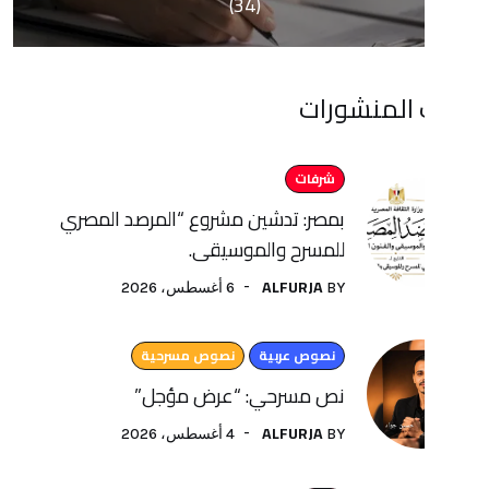
(34)
منشورات
شرفات
بمصر: تدشين مشروع “المرصد المصري
للمسرح والموسيقى.
ALFURJA
6 أغسطس، 2026
BY
نصوص عربية
نصوص مسرحية
نص مسرحي: “عرض مؤجل”
ALFURJA
4 أغسطس، 2026
BY