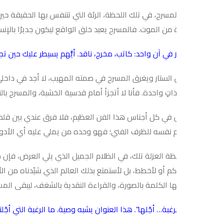
مسرح، في تلك اللحظة، الرئة التي تتنفس بها الحقيقة حين ضاق بها الهو
من الموت. فالمسرح يعيد خلق الواقع ليكون جديرًا بالإنسان.
ار في آن واحد: كاتب، مخرج، ناقد. أيُّهم يسيطر عليك حين تجلس وحدك في
 الستار ويغرق المسرح في صمته المهيب، لا أجد في داخلي صراعًا بين ه
ذاتٍ واحدة. فأنا لا أتجزأ أمام قدسية الخشبة، والمسرح بالنسبة لي ه
 في كل أجناس هذا الفن العظيم، فلا فرق عندي بين قلم الكاتب، ورؤ
م نفسه للظرف الفني؛ فهو وحده من يملي عليه أي الأدوات يُشهر، وأي
ظة العزلة تلك، في الظلام الجميل الذي يلي العرض، فإن صخب الأدوار 
م أو لأخطط، بل لأستمتع بذلك العالم الذي شيّدناه من الأحلام والضوء، 
ا الكلمة بالصورة، والقراءة النقدية بالشغف، ليبقى المسرح في النهاية
لرغبة… أجّلها”. هذا العنوان يشبه وصية. ما الرغبة التي أجّلتها أنت شخصيً