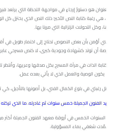
لعنوان هو دستورُ إرجاءٍ في مواجهة اللحظة التي يرتعد فيها القلم هيبةً
، هي رغبة كتابة النص الأخير؛ ذلك النص الذي يختزل كل الوجع الذي رأي
وكل التحولات الزلزالية التي مررنا بها.
نني أؤمن بأن بعض النصوص تحتاج إلى اختمار طويل في أقبية الروح. فكتا
رصة أن تولد كشهادة وجودية كبرى، لا كنص مسرحي عابر.
تابة الذات في مرآة المسرح بكل صدقها وعريها، وأنتظر تلك اللحظة التي ي
 يكون الوصية والعمل الذي لا يأتي بعده عمل.
قتل رغبتي في بلوغ الكمال الفني، بل أصونها بالتأجيل، كي تبقى شعلةً 
د الفنون الجميلة خمس سنوات ثم غادرته. ما الذي تركته هناك، وما ا
السنوات الخمس في أروقة معهد الفنون الجميلة أكثر من مجرد تكليف إ
مّدت شغفي بماء المسؤولية.