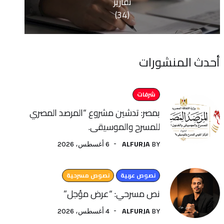
تقارير
(34)
منشورات
شرفات
بمصر: تدشين مشروع “المرصد المصري
للمسرح والموسيقى.
ALFURJA
6 أغسطس، 2026
BY
نصوص عربية
نصوص مسرحية
نص مسرحي: “عرض مؤجل”
ALFURJA
4 أغسطس، 2026
BY