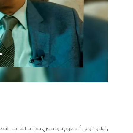
يُولَدون وفي أصابعهم بذرةُ مسرح. حيدر عبدالله عبد الشطري كما يُعرَّ