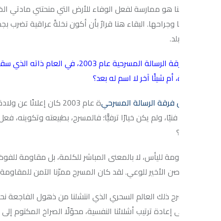
ا هو ممارسة لفعل الوفاء للأرض التي منحتني مادتي الخام. فالعواصم 
وجراحها. البقاء هنا قرارٌ بأن أكون نخلةً عراقية تضرب بجذورها في م
د.
أسستَ فرقة الرسالة المسرحية عام 2003، في العام ذا
أم شيئًا آخر لا اسم له بعد؟
س فرقة الرسالة المسرحي
ة عام 2003 كان إعلانًا عن ولادة الروح
فنيًا، ولم يكن خيارًا ترفيًّا؛ فالمسرح، بطبيعته وتكوينه، فعل مقاومة أ
مة لليأس، لا بالمعنى المباشر للكلمة، بل مقاومة للفوضى ومحاولات م
ن الأخير للوعي. لقد كان المسرح ممرّنا الآمن للمقاومة بالجمال ضد الق
 ذلك العالم السحري الذي انتشلنا من ذهول الفاجعة نحو إمكانية الحياة.
 إعادة ترتيب أشلائنا النفسية، محوّلًا الصراخ المكتوم إلى حوار، والانكس