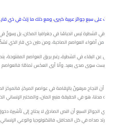
 على سبع جوائز عربية كبرى، ومع ذلك ما زلتَ في ذي قار. ما الذي يُبق
ء في الشطرة ليس انحباسًا في جغرافيا المكان، بل رسوخٌ في جغرافيا الر
 من أضواء العواصم الصاخبة، ومن طين ذي قار الذي تشكّلت منه أحاسي
ل عن البقاء في الشطرة، رغم بريق العواصم المفتوحة، ينطلق من قناعةٍ 
يست سوى صدى بعيد. وأنا أرى العكس تمامًا؛ فالعواصم قد تمنحك الم
 أن النجاح مرهونٌ بالإقامة في عواصم المركز، فالمركز الحقيقي للمبد
دننا، هو في الحقيقة منبع المتن، والمختبر الإنساني الذي يمدّنا بالصور
ني الجوائز السبع أن النص الصادق لا يحتاج إلى تأشيرة دخول ليبلغ أقا
د صداه في كل المحافل، فالتكنولوجيا والوعي الإنساني ألغيا المسافات،