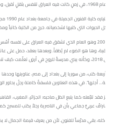
ي ترابها ذاكرةً سومرية لا تنام.
لم يكن اختياره كلية الفنون الجم
لحيوات التي كتبها لشخصياته. خرج من الكلية كاتباً ومخرجاً وناقداً في 
في عام 2003 وهو العام الذي تشقق فيه العراق على نفسه أسّس فرقة الر
قية، وها هو الضوء لم يُطفأ. وبعدها بعقد، حمل على عاتقه مؤسسةً ب
بعة كتب، من سوريا إلى بغداد إلى مصر، عناوينها وحدها قصائد: “لا وجه 
ة… أجلها”. في هذه العناوين فلسفةٌ كاملة رجلٌ يحاور الوجود بلغة الخ
ز فقد تتبّعته كما يتبع الظل صاحبه: الجزائر، المغرب، القاهرة، بغداد، وأ
افٌ عربيٌّ جماعي بأن في الناصرية رجلاً يكتب للمسرح كما يكتب الأنبيا
ه، بقي مدرّساً للفنون. لأن من يعرف قيمة الجمال لا يكتنزه يُعلّمه