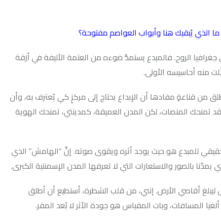
يك هنا وأبواب العواصم مفتوحة؟
وح. فالمبدع يستمدُّ ضوءه من العتمة الأليفة في أزقة
سه الأولى.
مفادها أن الإبداع يحتاج إلى مركزٍ كي يُعترف به، وأن
نصات، لكن المدن العميقة، كمدينتي، تمنحك الهوية
ع هو حيث يوجد أثره ويقوى صوته. إنَّ “الهامش” الذي
 والاستعارات التي لا تعرفها المدن الإسمنتية الكبرى.
صي الأرض. إنني، من قلب الشطرة، أستطيع أن أطلق
 وبات المقياس هو جودة الأثر لا بُعد المقر.