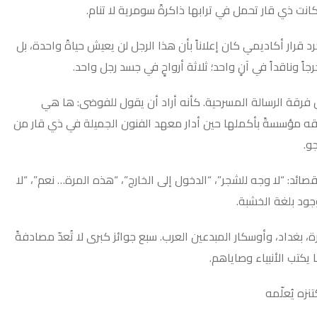
يلة في جامعة بغداد عام 1990 مجرد قرار أكاديمي كان إعلاناً بأن هذا الرجل لن يعيش حياةً واحدة، بل
آنٍ واحد؛ ثلاثة أرواحٍ في جسد رجل واحد.
سالة المسرحية. كأنه أراد أن يقول للفوضى: ها هي
أكملها حين أدار معهد الفنون الجميلة في ذي قار من
للشجر”، “الدخول إلى الخارج”، “هذه المرة… نعم”، “لا
شبة.
وسكار المبدعين العرب. سبع جوائز كبرى لا تُعدّ مصادفةً
ء وصاياهم.