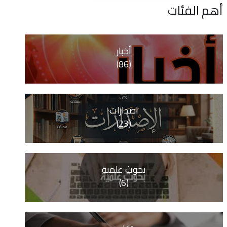
ات
أخبار
(86)
اصدارات
(23)
بحوث علمية
(6)