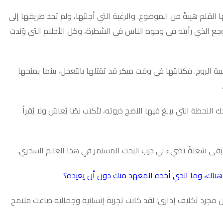
 من الموضوع. والرغبة التي أجلتها، ولم تجد طريقها إلى
ته في وجوه الناس في الشطرة، وكل الأحلام التي وُئدت
بتها في وقت مبكر قد تقتلها بالتعجل، بينما يمنحها
بلغ فيها النضج ذروته، لأكتب نصًا يُعاش ولا يُقرأ
تضيء لي درب البحث المستمر في هذا العالم السحري.
لذي أخذه المعهد منك دون أن يعيده؟
داري؛ لقد كانت تجربة إنسانية وجمالية صاغت ملامح