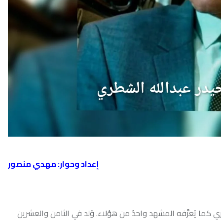
أحدث ال
إعداد وحوار: مهدي منصور
فه المشهد واحدٌ من هؤلاء. وُلد في الثامن والعشرين