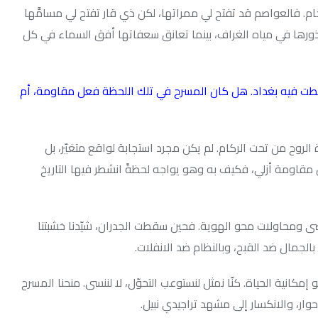
قد تفتح لي ممراتها، لكن ذي قار تفتح لي مسامَّها
ياه الغراف، بينما تعانق سعفاتها أفق السماء في كل
ته الذي سقطت فيه بغداد. هل كان المسرح في تلك اللحظة فعل مقاومة، أم
 من تحت الركام. لم يكن مجرد استجابة لواقع متغيّر، بل
زلي، فكيف به وهو يواجه لحظةً انشطر فيها التاريخ
حو الهوية. فحين سقطت الجدران، شيّدنا خشبتنا
بح، وبالنظام ضد الانفلات.
 كنّا نمثل لنستوعب التحوّل، لا لننسى. منحنا المسرح
ار إلى مشهد تراجيدي نبيل.