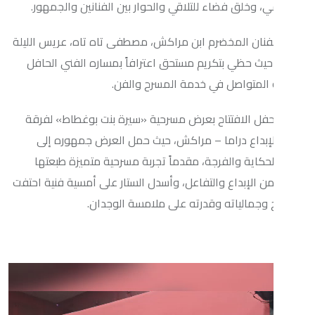
ق فضاء للتلاقي والحوار بين الفنانين والجمهور.
 المخضرم ابن مراكش، مصطفى تاه تاه، عريس الليلة
حظي بتكريم مستحق اعترافاً بمساره الفني الحافل
واصل في خدمة المسرح والفن.
 الافتتاح بعرض مسرحية «سيرة بنت بوغطاط» لفرقة
ع دراما – مراكش، حيث حمل العرض جمهوره إلى
ة والفرجة، مقدماً تجربة مسرحية متميزة طبعتها
بداع والتفاعل، وأسدل الستار على أمسية فنية احتفت
الياته وقدرته على ملامسة الوجدان.