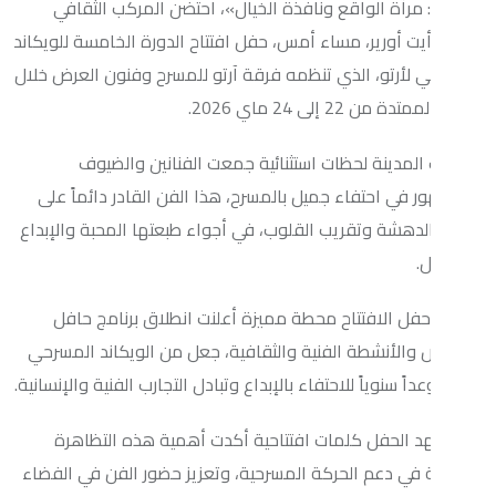
 الواقع ونافذة الخيال»، احتضن المركب الثقافي
ورير، مساء أمس، حفل افتتاح الدورة الخامسة للويكاند
تو، الذي تنظمه فرقة آرتو للمسرح وفنون العرض خلال
ى 24 ماي 2026.
نة لحظات استثنائية جمعت الفنانين والضيوف
احتفاء جميل بالمسرح، هذا الفن القادر دائماً على
ة وتقريب القلوب، في أجواء طبعتها المحبة والإبداع
لافتتاح محطة مميزة أعلنت انطلاق برنامج حافل
أنشطة الفنية والثقافية، جعل من الويكاند المسرحي
سنوياً للاحتفاء بالإبداع وتبادل التجارب الفنية والإنسانية.
فل كلمات افتتاحية أكدت أهمية هذه التظاهرة
 دعم الحركة المسرحية، وتعزيز حضور الفن في الفضاء