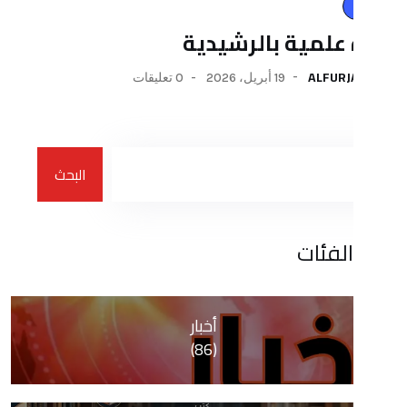
مية بالرشيدية
AL
19 أبريل، 2026
0 تعليقات
البحث
ات
أخبار
(86)