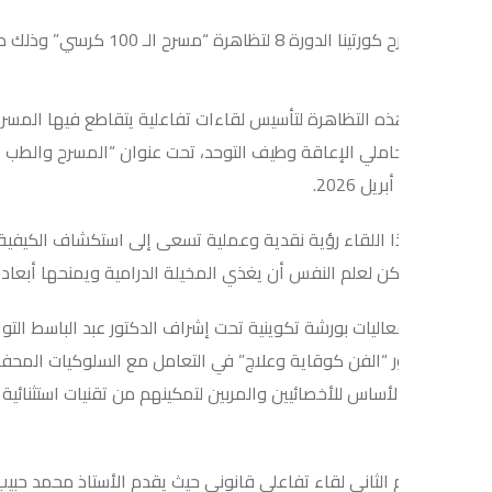
هرة “مسرح الـ 100 كرسي” وذلك من 18 إلى 20 أبريل 2026.
 التظاهرة لتأسيس لقاءات تفاعلية يتقاطع فيها المسرح بالطب النفسي
املي الإعاقة وطيف التوحد، تحت عنوان “المسرح والطب النفسي: تقاطعا
 اللقاء رؤية نقدية وعملية تسعى إلى استكشاف الكيفية التي يمكن بها 
 لعلم النفس أن يغذي المخيلة الدرامية ويمنحها أبعاداً أعمق وأكثر ت
اليات بورشة تكوينية تحت إشراف الدكتور عبد الباسط التواتي، الطبيب ا
ر “الفن كوقاية وعلاج” في التعامل مع السلوكيات المحفوفة بالمخاط
أساس للأخصائيين والمربين لتمكينهم من تقنيات استثنائية في تعديل الس
 الثاني لقاء تفاعلي قانوني حيث يقدم الأستاذ محمد حبيب البكوش، ال