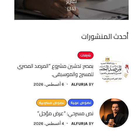
تقارير
(34)
منشورات
شرفات
بمصر: تدشين مشروع “المرصد المصري
للمسرح والموسيقى.
ALFURJA
6 أغسطس، 2026
BY
نصوص عربية
نصوص مسرحية
نص مسرحي: “عرض مؤجل”
ALFURJA
4 أغسطس، 2026
BY