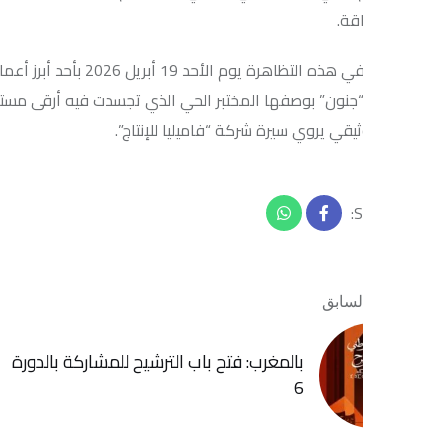
قة.
كما ستحتفي هذه التظاهرة يوم الأحد 19 أبري
جنون” بوصفها المختبر الحي الذي تجسدت فيه أرقى مستويات التفاعل ب
قي يروي سيرة شركة “فاميليا للإنتاج”.
لسابق
المقال التا
بالمغرب: فتح باب الترشيح للمشاركة بالدورة
بالمغرب: ا
6
بتازة في دور