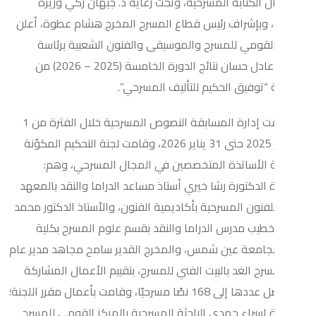
ابة المسرحية، وتحت رعاية د. جيهان زكي وزيرة
إشراف رئيس قطاع المسرح المخرج هشام عطوة، أعلن
مي للمسرح والموسيقى والفنون الشعبية برئاسة
المخرج عادل حسان نتائج الدورة الخامسة (2025 – 2026) من
يق الحكيم للتأليف المسرحي”.
وقد تلقت إدارة المسابقة النصوص المسرحية خلال الفترة من 1
ديسمبر 2025 حتى 31 يناير 2026، وقامت لجنة التحكيم المكوّنة
ساتذة المتخصصين في المجال المسرحي، وهم:
كتورة رشا خيري أستاذ مساعد الدراما والنقد بالمعهد
ن المسرحية بأكاديمية الفنون، والأستاذ الدكتور محمد
 مدرس الدراما والنقد بقسم علوم المسرح بكلية
عة عين شمس، والمخرج القدير سامح مجاهد مدير عام
غد بالبيت الفني للمسرح، بتقييم الأعمال المشاركة
التي وصل عددها إلى 168 نصًا مسرحيًا، وقامت بأعمال مقرر اللجنة؛
اء حمدي الباحثة المسرحية بالمركز القومي للمسرح