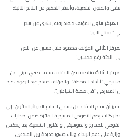
لفنون الشعبية، وأسفر التحكيم عن النتائج التالية:
كز الأول
المؤلف ديفيد رفيق بشرى عن النص
اح النور”،
 الثاني
المؤلف محمود خليل حسين عن النص
جثة رقم خمسين”،
 الثالث
مناصفة بين المؤلف محمد صبري قرني عن
ي “أشباح المحطة”، والمؤلف حسام عبد الرءوف عيد
سرحي “في صحبة الشياطين”.
ن يقام لاحقًا حفل رسمي لتسليم الجوائز للفائزين، إلى
كتاب يضم النصوص المسرحية الفائزة ضمن إصدارات
مي للمسرح والموسيقى والفنون الشعبية، بما يعكس
على دعم الإبداع وبناء جسور جديدة بين المبدعين