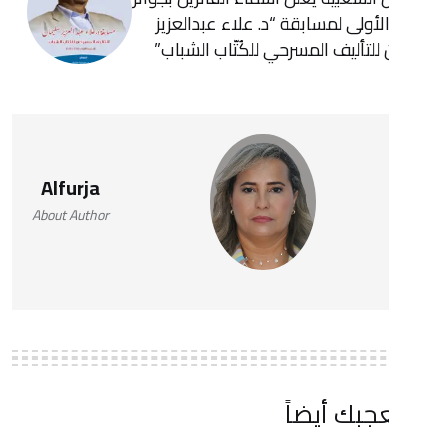
لى لمسابقة “د. علاء عبدالعزيز
ليف المسرحي للكُتّاب الشباب”
Alfurja
About Author
 أيضاً