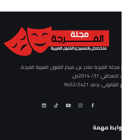
الفرجة صادر عن: مركز الفنون العربية الفرجة.
3/ 2014ص.
: ردمد 9452/2421
ط مهمة