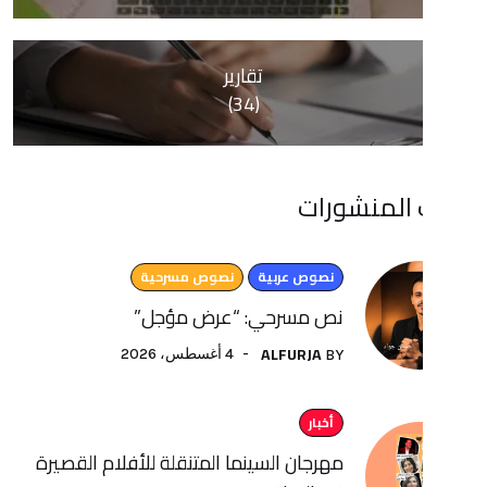
تقارير
(34)
منشورات
نصوص عربية
نصوص مسرحية
نص مسرحي: “عرض مؤجل”
ALFURJA
4 أغسطس، 2026
BY
أخبار
مهرجان السينما المتنقلة للأفلام القصيرة