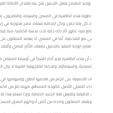
ن توحيد الملامح بفعل التجميل ينتج عنه فقدان الأصالة الفردية، وهو م
ورة هذه الظاهرة في المسرح، والسينما، والتلفزيون، إذ تعتمد الكامير
ة، كل رفة جفن، وكل ارتجافة شفاه، تصبح محورية في إيصال الانفعال
الغ فيه، تظهر آثار ذلك جلية تحت عدسة الكاميرا، مما يُربك التلقي و
ي مع الشخصية. أما في المسرح، اذ يعتمد الممثلون على المبالغة المقنن
ابير الوجه المقيد بالتجميل تضعف التأثير البصري وتُفقد الأداء شيئاً م
 أن هذه الظاهرة تبدو أكثر انتشاراً في أوساط الممثلين في الشرق ال
مسرحية، والسينمائية، والدراما التلفزيونية الغربية لا يزال الاعتزاز بالمظهر
ات التجميلية على الرغم من تقدمها الطبي وإسهامها في تصحيح بعض الم
لأداء التمثيلي الأصيل. فالوجه المصطنع، مهما بلغ من الكمال الظاهري
ت الدقيقة وتفعيل لغة الجسد الخلاقة. وإذا استمر هذا الاتجاه دون 
ويفقد الممثلون واحدة من أثمن أدواتهم الصدق الجسدي التعبيري.