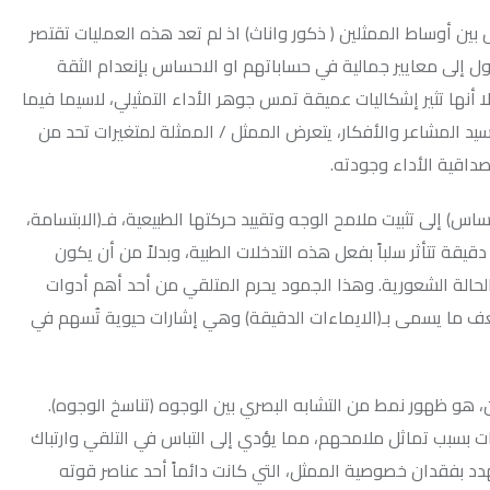
لممثلين ( ذكور واناث) اذ لم تعد هذه العمليات تقتصر
ر جمالية في حساباتهم او الاحساس بإنعدام الثقة
اليات عميقة تمس جوهر الأداء التمثيلي، لاسيما فيما
والأفكار، يتعرض الممثل / الممثلة لمتغيرات تحد من
 وجودته.
 ملامح الوجه وتقييد حركتها الطبيعية، فـ(الابتسامة،
باً بفعل هذه التدخلات الطبية، وبدلاً من أن يكون
ورية. وهذا الجمود يحرم المتلقي من أحد أهم أدوات
بـ(الايماءات الدقيقة) وهي إشارات حيوية تُسهم في
مط من التشابه البصري بين الوجوه (تناسخ الوجوه).
ل ملامحهم، مما يؤدي إلى التباس في التلقي وارتباك
وصية الممثل، التي كانت دائماً أحد عناصر قوته