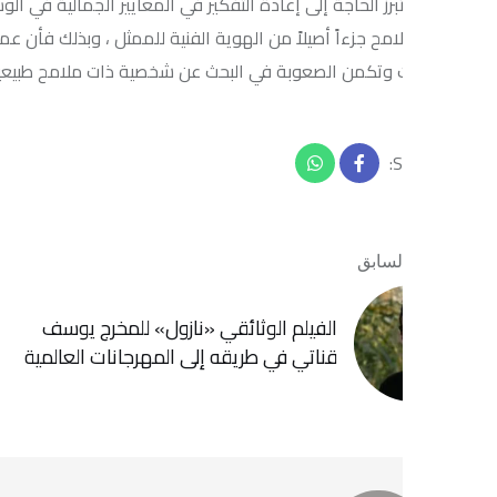
رز الحاجة إلى إعادة التفكير في المعايير الجمالية في الوسط الفني، بحي
لامح جزءاً أصيلاً من الهوية الفنية للممثل ، وبذلك فأن عمليات التجم
وتكمن الصعوبة في البحث عن شخصية ذات ملامح طبيعية غير تجميلية.
لسابق
المقال التا
الفيلم الوثائقي «نازول» للمخرج يوسف
مسرح الشار
قناتي في طريقه إلى المهرجانات العالمية