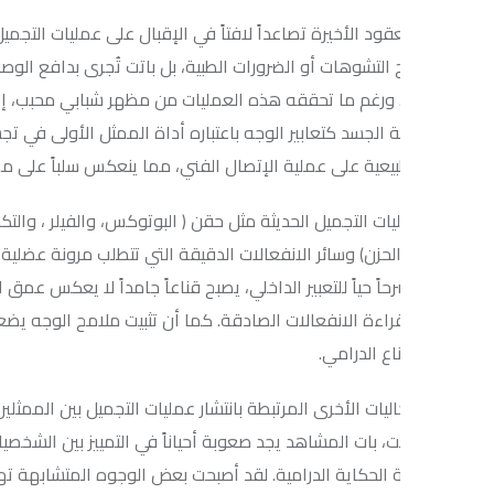
د الأخيرة تصاعداً لافتاً في الإقبال على عمليات التجميل بين أوساط ا
 التشوهات أو الضرورات الطبية، بل باتت تُجرى بدافع الوصول إلى معايي
ورغم ما تحققه هذه العمليات من مظهر شبابي محبب، إلا أنها تثير إشك
 الجسد كتعابير الوجه باعتباره أداة الممثل الأولى في تجسيد المشاعر 
بيعية على عملية الإتصال الفني، مما ينعكس سلباً على مصداقية الأداء
ت التجميل الحديثة مثل حقن ( البوتوكس، والفيلر ، والتكساس) إلى تثبيت
حزن) وسائر الانفعالات الدقيقة التي تتطلب مرونة عضلية دقيقة تتأثر سل
اً حياً للتعبير الداخلي، يصبح قناعاً جامداً لا يعكس عمق الحالة الشع
راءة الانفعالات الصادقة. كما أن تثبيت ملامح الوجه يضعف ما يسمى 
ناع الدرامي.
يات الأخرى المرتبطة بانتشار عمليات التجميل بين الممثلين، هو ظهور ن
، بات المشاهد يجد صعوبة أحياناً في التمييز بين الشخصيات بسبب تماث
 الحكاية الدرامية. لقد أصبحت بعض الوجوه المتشابهة تهدد بفقدان خص