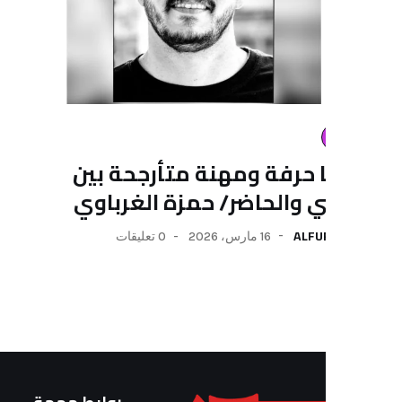
مقالات
ا حرفة ومهنة متأرجحة بين
جدلية (
 والحاضر/ حمزة الغرباوي
السقوط
درويش
ALFU
16 مارس، 2026
0 تعليقات
URJA
الكاتب