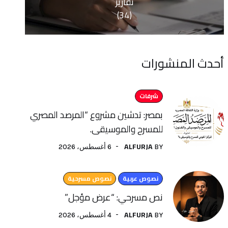
تقارير
(34)
منشورات
شرفات
بمصر: تدشين مشروع “المرصد المصري
للمسرح والموسيقى.
ALFURJA
6 أغسطس، 2026
BY
نصوص عربية
نصوص مسرحية
نص مسرحي: “عرض مؤجل”
ALFURJA
4 أغسطس، 2026
BY