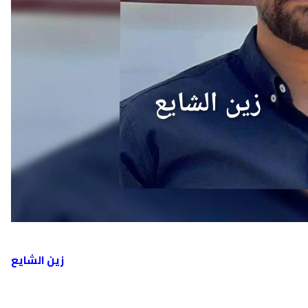
أحدث ال
زين الشايع