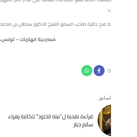
.
ة منح جائزة صاحب السمو الشيخ الدكتور سلطان بن محمد القاسمي لأفضل عرض
مسرحية الهاربات – تونس، تأليف وإخرا
لسابق
المقال التا
قراءة نقدية ل”نبتة الخلود” للكاتبة زهراء
استمارة ال
سالم جبار
لسينما الم