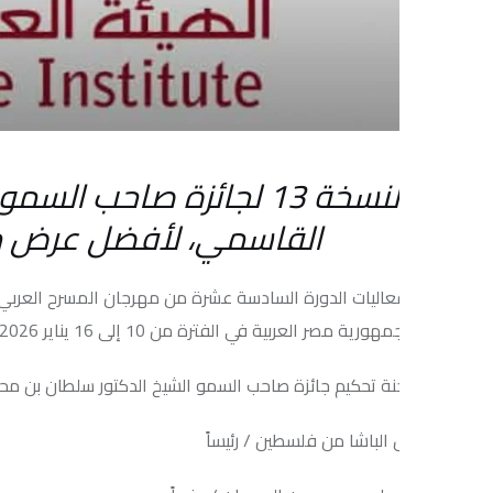
لنسخة 13 لجائزة صاحب السمو ال
القاسمي، لأفضل عرض مسرحي عربي
ية مصر العربية في الفترة من 10 إلى 16 يناير 2026م.
ة تحكيم جائزة صاحب السمو الشيخ الدكتور سلطان بن محمد القاسمي على
 الباشا من فلسطين / رئيساً