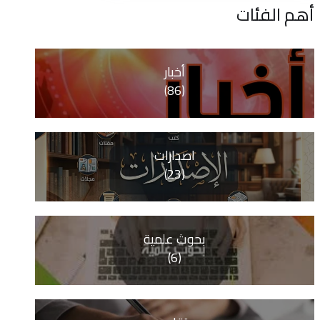
ات
أخبار
(86)
اصدارات
(23)
بحوث علمية
(6)