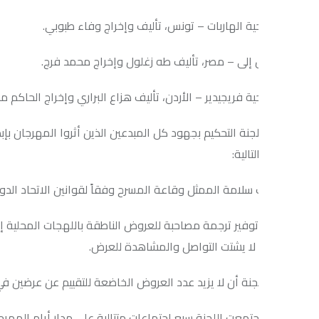
ة الهاربات – تونس، تأليف وإخراج وفاء طبوبي.
إلى – مصر، تأليف طه زغلول وإخراج محمد فرج.
ة فريجيدير – الأردن، تأليف هزاع البراري وإخراج الحاكم مسعود.
لجنة التحكيم بجهود كل المبدعين الذين أثروا المهرجان بإبداعاتهم و
تالية:
سلامة الممثل وقاعة المسرح وفقاً لقوانين الاتحاد الدولي للممثلين (F.I.A.).
وفير ترجمة مصاحبة للعروض الناطقة باللهجات المحلية إلى اللغة العر
ا يشتت التواصل والمشاهدة للعرض.
جنة أن لا يزيد عدد العروض الخاضعة للتقييم عن عرضين في كل لليلة.
جتمعت اللجنة سبع اجتماعات متتالية على مدار أيام المهرجان، وتدارست