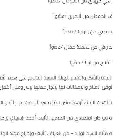
 علي مهدي من السودان /عضواً
ف الحمدان من البحرين /عضواً
 حمصي من سوريا /عضواً
د راقي من سلطنة عمان /عضواً
لفلاح من ليبيا / مقرراً
للجنة بالشكر والتقدير للهيئة العربية للمسرح على هذه الثقة فإنها تق
توفير المناخ والإمكانات لها لإنجاز عملها بيسر وعلى أكمل وجه ممكن.
اهدت اللجنة أربعة عشر عرضاً مسرحياً جاءت على النحو التالي وفقاً لج
 مواطن اقتصادي من المغرب، تأليف أحمد السبياع، وإخراج محمود ال
مأتم السيد الوالد – من العراق، تأليف وإخراج مهند الهادي.