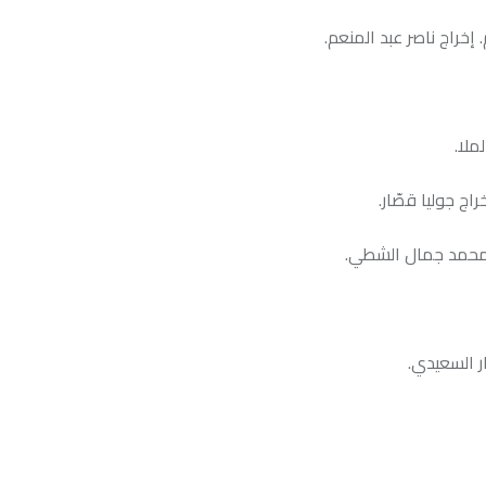
د المنعم.
ر.
الشطي.