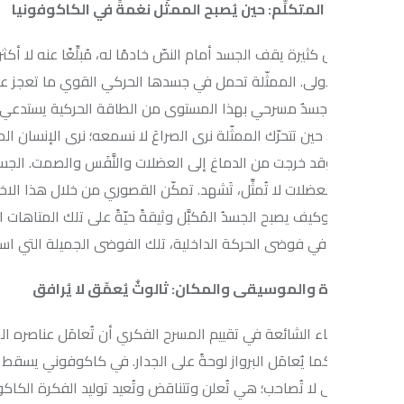
لمتكلِّم: حين يُصبح الممثّل نغمةً في الكاكوفونيا
ثيرة يقف الجسد أمام النصّ خادمًا له، مُبلِّغًا عنه لا أكثر. في «كاكوف
أولى. الممثّلة تحمل في جسدها الحركي القوي ما تعجز عنه كل خطابات ال
 جسدٌ مسرحي بهذا المستوى من الطاقة الحركية يستدعي تدريبًا يتجاوز تقن
حين تتحرّك الممثّلة نرى الصراعَ لا نسمعه؛ نرى الإنسان المحاصر بين رغب
قد خرجت من الدماغ إلى العضلات والنَّفَس والصمت. الجسدُ هنا نغمةٌ في 
عضلات لا تُمثِّل، تَشهد. تمكّن القصوري من خلال هذا الاختيار الإخراجي أ
كيف يصبح الجسدُ المُكبَّل وثيقةً حيّةً على تلك المتاهات التي يسلكها
ا في فوضى الحركة الداخلية، تلك الفوضى الجميلة التي اسمها كاكوفوني
 والموسيقى والمكان: ثالوثٌ يُعمِّق لا يُرافق
ء الشائعة في تقييم المسرح الفكري أن تُعامَل عناصره الجمالية الإضا
ا يُعامَل البرواز لوحةً على الجدار. في كاكوفوني يسقط هذا التمييز تمامًا
لا تُصاحب؛ هي تُعلن وتتناقض وتُعيد توليد الفكرة الكاكوفونية في الف