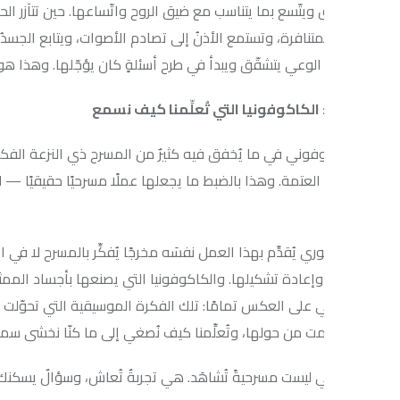
ويتّسع بما يتناسب مع ضيق الروح واتّساعها. حين تتآزر الحواسُّ كلّها في 
المتنافرة، وتستمع الأذنُ إلى تصادم الأصوات، ويتابع الجسدُ جسدًا آخر يتك
 الوعي يتشقّق ويبدأ في طرح أسئلةٍ كان يؤجّلها. وهذا هو المسرح في أ
الكاكوفونيا التي تُعلِّمنا كيف نسمع
وني في ما يُخفق فيه كثيرٌ من المسرح ذي النزعة الفكرية: أنها لا تُعطي
لعتمة. وهذا بالضبط ما يجعلها عملًا مسرحيًا حقيقيًا — لأن المسرح ال
ري يُقدِّم بهذا العمل نفسَه مخرجًا يُفكِّر بالمسرح لا في المسرح؛ مخرجًا
وإعادة تشكيلها. والكاكوفونيا التي يصنعها بأجساد الممثلين وألوان ال
على العكس تمامًا: تلك الفكرة الموسيقية التي تحوّلت إلى فاعلٍ درام
مت من حولها، وتُعلِّمنا كيف نُصغي إلى ما كنّا نخشى سماعه.
يست مسرحيةً تُشاهَد. هي تجربةٌ تُعاش، وسؤالٌ يسكنك بعد أن تغادر القا