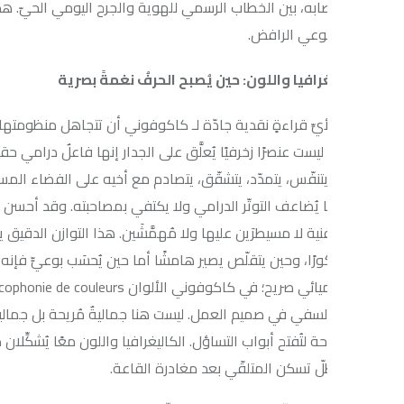
عصابه، بين الخطاب الرسمي للهوية والجرح اليومي الحيّ. هذا التناقض ه
وعي الرافض.
رافيا واللون: حين يُصبح الحرفُ نغمةً بصرية
يِّ قراءةٍ نقدية جادّة لـ كاكوفوني أن تتجاهل منظومتها البصرية التي تش
يست عنصرًا زخرفيًا يُعلَّق على الجدار إنها فاعلٌ درامي حقيقي يعمل 
نفّس، يتمدّد، يتشقّق، يتصادم مع أخيه على الفضاء المسرحي بالطريقة ذ
ريًا يُضاعف التوتّر الدرامي ولا يكتفي بمصاحبته. وقد أحسن القصوري ح
نية لا مسيطرَين عليها ولا مُهمَّشَين. هذا التوازن الدقيق يكشف عن ي
ورًا، وحين يتقلّص يصير هامشًا أما حين يُحسَب بوعيٍّ فإنه يُصبح لغةً مو
بوعيٍّ سيميائي صريح؛ في
فلسفي في صميم العمل. ليست هنا جماليةٌ مُريحة بل جماليةٌ تُقلق وتستفز
راحة لتُفتح أبواب التساؤل. الكاليغرافيا واللون معًا يُشكِّلان ذلك البُع
ّ تسكن المتلقّي بعد مغادرة القاعة.