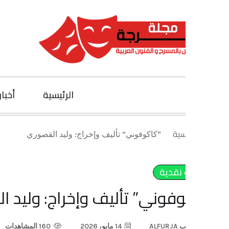
الرئيسية
أخبار الفنون
يسية
“كاكوفوني” تأليف وإخراج: وليد القصوري
 نقدية
فوني” تأليف وإخراج: وليد القصور
ب
ALFURJA
14 مايو، 2026
160 المشاهدات