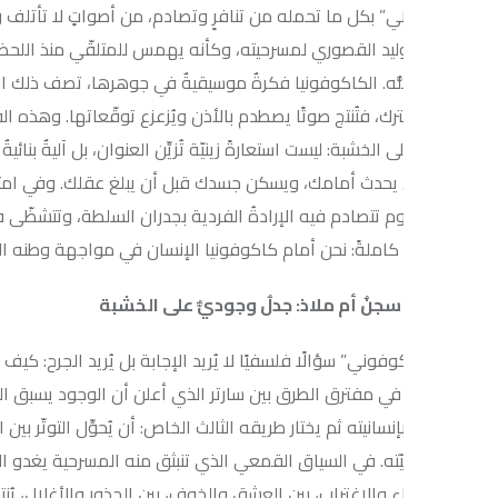
” بكل ما تحمله من تنافرٍ وتصادم، من أصواتٍ لا تأتلف ونغماتٍ تطحن
ليد القصوري لمسرحيته، وكأنه يهمس للمتلقّي منذ اللحظة الأولى: ما ست
ّه. الكاكوفونيا فكرةٌ موسيقيةٌ في جوهرها، تصف ذلك التنافر الحادّ بين
رك، فتُنتج صوتًا يصطدم بالأذن ويُزعزع توقّعاتها. وهذه الفكرة الموسيق
الخشبة: ليست استعارةً زينيّة تُزيِّن العنوان، بل آليةٌ بنائيةٌ تحكم إيق
يحدث أمامك، ويسكن جسدك قبل أن يبلغ عقلك. وفي امتداده الدلالي يغد
وم تتصادم فيه الإرادةُ الفردية بجدران السلطة، وتتشظّى فيه الهوياتُ ب
كاملةً: نحن أمام كاكوفونيا الإنسان في مواجهة وطنه الذي يُسكنه وي
سجنٌ أم ملاذ: جدلٌ وجوديٌّ على الخشبة
فوني” سؤالًا فلسفيًا لا يُريد الإجابة بل يُريد الجرح: كيف يمكن للم
ي مفترق الطرق بين سارتر الذي أعلن أن الوجود يسبق الماهية، وكامو ا
إنسانيته ثم يختار طريقه الثالث الخاص: أن يُحوِّل التوتّر بين الذات الفر
ّته. في السياق القمعي الذي تنبثق منه المسرحية يغدو الوطن كيانًا مزدوجًا:
اء والاغتراب، بين العشق والخوف، بين الجذور والأغلال، يُنتج ذلك الضج