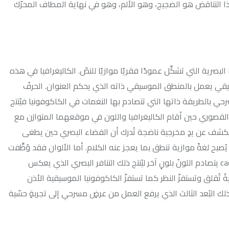
و الضجيج، وهو الألم، وهو في نهاية المطاف المحرّك
كِّل عمودًا فقريًا موازيًا للنصّ. الكاليغرافيا في هذه
بالمنطق الموسيقي ذاته الذي يحكم العنوان. الحرفُ
اتها التي تتصادم بها النغمات في الكاكوفونيا فيُنتج
ين أقام الكاليغرافيا واللون في موقعهما المتوازن مع
دٍ مخرجية ناضجة تُدرك أن الفضاء البصري حين يطغى
ازية تنطق بما يعجز عنه الكلام. أما الألوان فقد وُظِّفت
 كاكوفوني الألوان cacophonie de couleurs يتصادم اللونُ بلونٍ آخر ليُنتج ذلك التنافر البصري الذي يعكس
ّ النظر كما تستفزّ الكاكوفونيا الموسيقية الأذن
د الثالث الذي يرفع العمل من عرضٍ مسرحي إلى تجربةٍ حسّية