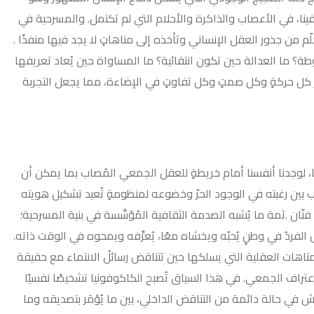
عصاب والذاكرة والأحلام التي لم تكتمل. والمسرحية في
عقل الإنساني وتأخذه إلى متاهاتٍ لا يجد فيها منفذًا .
 حين تكون انتقائية؟ ما المساواة حين يُعاد تعريفها
 وكل صمتٍ وكل تفاوتٍ في الإضاءة، مما يجعل التجربة
نا أمام خريطةٍ للعقل الجمعي المُصاب بما يمكن أن
ه في الوجود الحرّ وخضوعه لمنظومةٍ تُعيد تشكيل هويته
 يُشبه الصدمة الثقافية المُؤسَّسة في بنية المسرحية؛
يُحبّه ويخشاه معًا، يُعرِّفه ويمحوه في الوقت ذاته.
ة التي يسلكها حين تتناقض رسائلُ الانتماء مع حقيقة
ي. في هذا السياق تُصبح الكاكوفونيا تشخيصًا نفسيًا
ائمة من التناقض الداخلي، بين ما يُؤمَر بتصديقه وما