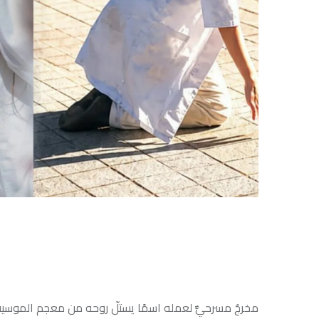
 مخرجٌ مسرحيٌّ لعمله اسمًا يستلّ روحه من معجم الموسيقى، فهو لا يُس