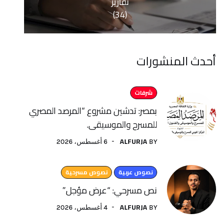
تقارير
(34)
منشورات
شرفات
بمصر: تدشين مشروع “المرصد المصري
للمسرح والموسيقى.
ALFURJA
6 أغسطس، 2026
BY
نصوص عربية
نصوص مسرحية
نص مسرحي: “عرض مؤجل”
ALFURJA
4 أغسطس، 2026
BY