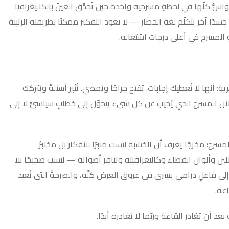
لحظةٍ مسرحية واحدة حين تُحدِّق العينُ بالكاليغرافيا
لّم لغة الحصار — لا يعود التفكير ممكنًا بطريقته الرتيبة
على درجات اشتغاله.
ك إجابات. تفتح جراحًا وتمضي. تُثير أسئلةً وتتركك
ذي يُجيب عن كل شيء يتحوّل إلى خطابٍ سياسيٍّ لا إلى
 يعرف أن الخشبة ليست منبرًا للأفكار بل مختبرٌ
فضاء وكاليغرافيته وتنافر أصواته — ليست ضجيجًا بلا
ي يسري في عروق العرض كلِّه، والصرخةُ التي تُعيد
عة وربّما لا تغادره أبدًا.