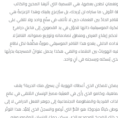
 بعضها، هي التسمية التي آثرها المخرج والكاتب
راه لن يُريحك، بل سيُزعزع يقينك وهذا الزعزعةُ هي
 النغمات حين لا تأتلف في سلّمٍ واحد ولا تلتقي على
ية ذاتها تتحوّل في يد القصوري إلى فاعلٍ دراميٍّ
اع العرض ومنطق تصادماته وتوزيع صمواته. التنافرُ لا
و هذا التنافر الموسيقي صورةً مكثَّفة لكل نظامٍ
ين الانتماء والنفي. هكذا يحمل عنوانُ المسرحية بذرتَها
سجنه في آنٍ واحد.
كان الذي أعطاك الهوية أن يسرق منك الحرية؟ يقف
لذي رأى في العبثية مصيرَ الإنسان المُلقى في عالمٍ
دية والمنظومة الاجتماعية إلى جوهر الفعل الدرامي لا إلى
 هو الأمُّ التي تُرضع والسجنُ الذي يُقيِّد. هذا التوتّر
يجَ الوجوديَّ الذي يسكن دماغ الإنسان المقهور وهو