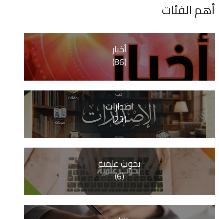
ات
أخبار
(86)
اصدارات
(23)
بحوث علمية
(6)