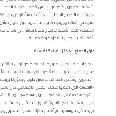
يُسمِّيه القصوري كاكوفونيا. ليس الصخبُ خارجَنا؛ الصخبُ فينا، في الأ
يرٌ لذلك الضجيج الداخلي الذي تُحدثه بنيةُ الوطن حين تتكلّم من جذور ال
مسرحية في أسئلة وجودية كبرى: ما الحرية حين تكون مشروطة؟ ما العدالة
لسلطة؟ هذه الأسئلة لا تُطرح خطابًا مباشرًا، بل تتسرّب عبر كل حركةٍ
فقًا لتحرير الوعي لا مجرّد فرجةٍ جمالية.
ق الدماغ المُكبَّل: قراءةٌ نفسية
ا مفردات علم النفس لفهم ما تصنعه كاكوفوني بمتلقّيها، لوجدنا أنفس
لضجيج الداخلي المُزمن ذلك الصراع الذي يشنّه الفردُ المستلَب بين رغبت
 القصوري يُشخِّص هذه الحالة بعين طبيبٍ ويصوِّرها بريشة فنّان .ثمة ما
 النفسية التي يصفها علماء النفس الاجتماعي حين يعيش الفردُ في وطنٍ 
لا يشهد شخصيةً على الخشبة بل يرى شبحَه هو؛ يرى تلك المتاهات العقلي
مي، وهذا ما يجعل التجربةَ تتجاوز الفرجةَ إلى ما يشبه الاعتراف الجمع
مجرّد فكرةٍ موسيقية مُوظَّفة جماليًا: الإنسان المقهور يعيش في حالة د