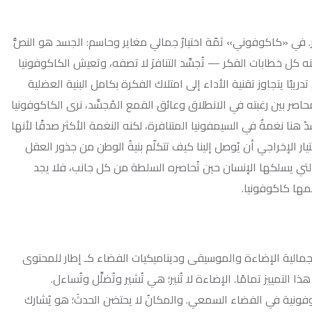
وني» ثمّة اختيارٌ جمالي مغاير وحاسم: الجسد هو النصُّ
فكر — تُجسِّد التنافرَ لا تصفه، وتعيش الكاكوفونيا
ية الأداء إلى امتلاك الفكرة بكامل البنية العضلية
ته في الانطلاق وعائق القمع المُجسَّد، نرى الكاكوفونيا
السيمفونيا المتنافرة، لكنه النغمة الأكثر صدقًا لأنها
ن يُوصل إلينا كيف تتكلّم بنيةُ الوطن من جذور العقل
 الإنسان حين تُحاصره السلطة من كل جانب، فلا يجد
ا.
ءة والموسيقى وديناميكيات الفضاء كـ إطار للمحتوى
. الإضاءة لا تُنير؛ هي تُشير وتُضلِّل وتُساءل.
ضاء السمعي. والمكانُ لا يحتضن الحدثَ؛ هو يُشارك