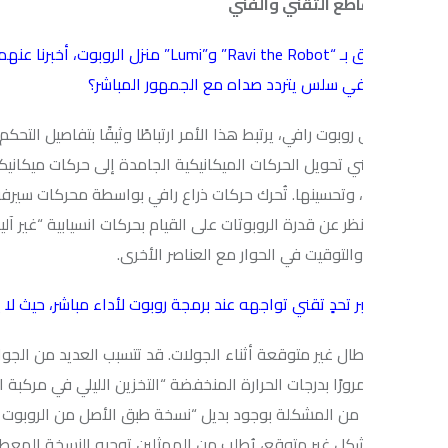
تقاطع التقني والفني
فيما يتعلق بـ “Ravi the Robot” و”Lumi” منزل الروبوت، أ
في سلس يتردد صداه مع الجمهور المباشر؟
 روبوت رافي، يرتبط هذا الأمر ارتباطًا وثيقًا بتفاصيل التحكم، وخاصة مف
ي تحويل الحركات الميكانيكية الجامدة إلى حركات ميكانيكية مرنة ومتجا
 وتحسينها. تُحرك حركات ذراع رافي بواسطة محركات سيرفو قوية جدًا “دي
ظر عن قدرة الروبوتات على القيام بحركات انسيابية “غير آلية”، فإن ك
التوقيت في الحوار مع العناصر الأخرى.
ر تحدٍ تقني تواجهه عند برمجة روبوت لأداء مباشر، حيث لا يوجد هامش 
طال غير متوقعة أثناء الجولات. قد تتسبب العديد من الجوانب التقنية 
مرورًا بدرجات الحرارة المنخفضة “التخزين الليلي في مركبة الجولة”، وصولً
رًا من المشكلة بوجود بديل “نسخة طبق الأصل من الروبوت رافي” في الكو
شكل غير متوقع، يُطلب من الممثلين توجيه النسخة المعطلة إلى الكوالي