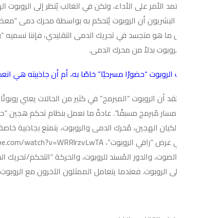
تمد الأمر على الأداء، ولكن في الغالب يُنظر إلى الروبوت الهجين بين 
البشريون أن الروبوت يُتحكم به بواسطة محرك دمى “معظم مشاريعي ت
 ما هو متجسد في تحريك الدمى التقليدي، فإننا نسميه “روبوت محرك ال
روبوت بدلاً من محرك الدمى.
لروبوت “حضورًا مسرحيًا” خاصًا به، أم أن جاذبيته هي انعكاس كامل لني
تقد أن الروبوت “المبرمج” في كثير من الحالات يعني روبوتًا مُبرمجًا م
مسار مُبرمج مسبقًا”. عادةً ما نعمل بنظام تحكم هجين “حيث يكون مُحر
لكيان الهجين، مُحرك الدمى والروبوت، يتمتع بجاذبية خاصة به، والتي ت
لصوت، والدور المُسند للروبوت، والحركة “التحكم/تحريك الدمى”. كما أن 
لى الروبوت. فعندما يتعامل الممثلون الآخرون مع الروبوت على قدم ال