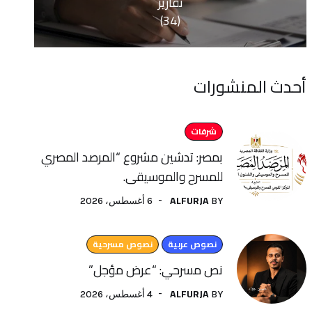
تقارير
(34)
منشورات
شرفات
بمصر: تدشين مشروع “المرصد المصري
للمسرح والموسيقى.
ALFURJA
6 أغسطس، 2026
BY
نصوص عربية
نصوص مسرحية
نص مسرحي: “عرض مؤجل”
ALFURJA
4 أغسطس، 2026
BY