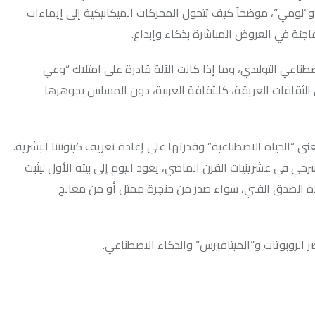
حاً كيف تتحول المحركات الميكانيكية إلى إيماءات
ض المباشرة بذكاء وإبداع.
، وما إذا كانت الآلة قادرة على امتلاك “وعي
ريقة، كالثقافة العربية، دون المساس بجوهرها
طناعية” وقدرتها على إعادة تعريف كينونتنا البشرية.
ات القرن الماضي، يعود اليوم إلى بيته الأول ليثبت
لفني، سواء صدر من حنجرة ممثل أو من معالج
الميتافيرس” والذكاء الاصطناعي.