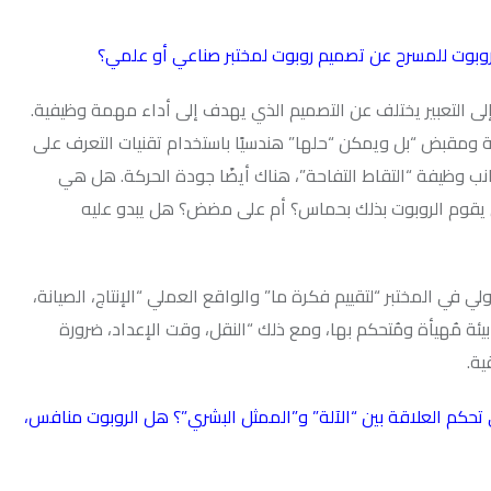
عن تصميم روبوت لمختبر صناعي أو علمي؟
ختلف عن التصميم الذي يهدف إلى أداء مهمة وظيفية.
ويمكن “حلها” هندسيًا باستخدام تقنيات التعرف على
لتقاط التفاحة”، هناك أيضًا جودة الحركة. هل هي
ت بذلك بحماس؟ أم على مضض؟ هل يبدو عليه
لتقييم فكرة ما” والواقع العملي “الإنتاج، الصيانة،
ُتحكم بها، ومع ذلك “النقل، وقت الإعداد، ضرورة
 بين “الآلة” و”الممثل البشري”؟ هل الروبوت منافس،