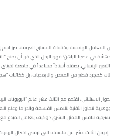
هشة في عصرنا الراهن؛ فهو الرجل الذي قرر أن يمنح “الآلة” قلباً نابضاً
تات كمجرد قطع من المعدن والبرمجيات، بل ككائنات “هجينة” تمتلك حضور
وار الاستثنائي، نقتحم مع الثالث عشر عالم “الروبوتات الإبداعية”، حيث
وهرية تتجاوز التقنية لتلامس الفلسفة والدراما وعلم النفس: كيف يمك
مسرحية تنافس الممثل البشري؟ وكيف يتعامل المبدع مع “وادي النفور” 
إدوين الثالث عشر عن فلسفته التي ترفض اختزال الروبوت في كونه مجرد أ