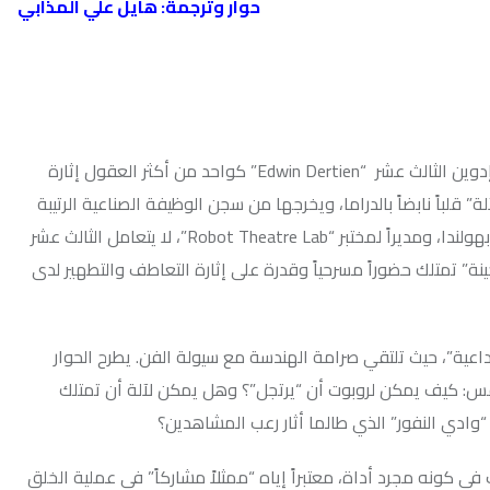
حوار وترجمة: هايل علي المذابي
بين أقواس المعامل الهندسية وخشبات المسارح العريقة، يبرز اسم إدوين الثالث عشر “Edwin Dertien” كواحد من أكثر العقول إثارة
 بالدراما، ويخرجها من سجن الوظيفة الصناعية الرتيبة
إلى رحابة التعبير الإنساني. بصفته أستاذاً مساعداً في جامعة تفينتي بهولندا، ومديراً لمختبر “Robot Theatre Lab”، لا يتعامل الثالث عشر
اً مسرحياً وقدرة على إثارة التعاطف والتطهير لدى
 تلتقي صرامة الهندسة مع سيولة الفن. يطرح الحوار
ن لروبوت أن “يرتجل”؟ وهل يمكن لآلة أن تمتلك
الذي طالما أثار رعب المشاهدين؟
داة، معتبراً إياه “ممثلاً مشاركاً” في عملية الخلق