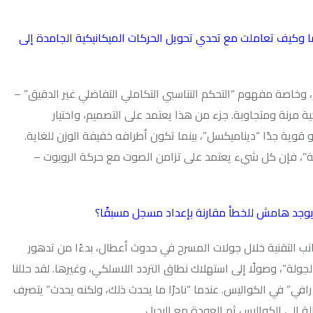
خبرنا عنهما وكيف تعاملت مع تحدي تحويل الحركات الميكانيكية الجامدة إلى
هوم “التحكم التناسبي التكاملي التفاضلي غير الدقيق” –
وبة. جزء من هذا يعتمد على التصميم، واختيار
ناميكسل”، بينما تكون أطرافه خفيفة الوزن للغاية.
ل شيء يعتمد على تزامن الصوت مع حركة الروبوت –
للخطأ مقارنة بإعداد مسجل مسبقًا؟
خلال جولات المسرح في حدوث أعطال، بدءًا من تدهور
ا إلى استهلاك نطاق التردد اللاسلكي، وغيرها. لقد حللنا
اليس. عندما “نادرًا ما يحدث ذلك، ولكنه يحدث” يتصرف
س ثم العودة مع البديل.