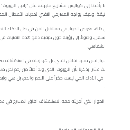
ا يأخذنا إلى كواليس مشاريع ملهمة مثل “رافي الروبوت” و”لومي”، موض
يقة، وكيف يواجه المسرحي التقني تحديات الأعطال المفاجئة في العرو
 ذلك، يغوص الحوار في مستقبل الفن في ظل الذكاء الاصطناعي التوليدي
تقل، وصولاً إلى رؤيته حول كيفية دمج هذه التقنيات في الثقافات الع
الشفاهي.
حوار ليس مجرد نقاش تقني، بل هو رحلة في استكشاف معنى “الحياة الاص
لث عشر يذكرنا بأن الروبوت، الذي ولد أصلاً من رحم نص مسرحي في عشريني
” في الأداء الحي ليست حكراً على اللحم والدم، بل هي وليدة الصدق ا
الحوار الذي أجريته معه، لاستكشاف آفاق المسرح في عصر الروبوتات و”
سفة الروبوتات الإبداعية