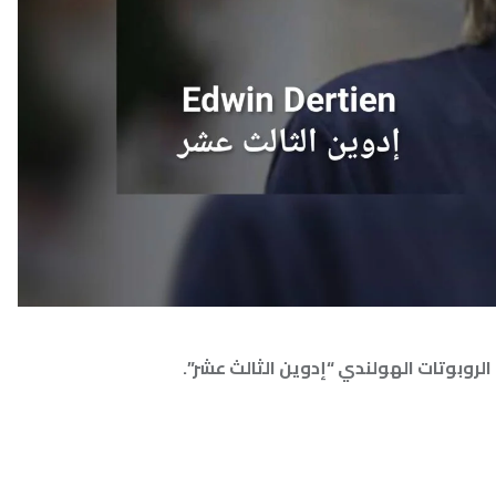
أحدث ال
هولندي “إدوين الثالث عشر”.