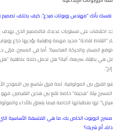
فسك بأنك “مهندس روبوتات مبدع”. كيف يختلف تصميم روبوت للمسرح 
جد اختلافات على مستويات عديدة. فالتصميم الذي يهدف إلى التعبير ي
ار “التقاط تفاحة” مجرد مهمة وظيفية يؤديها ذراع روبوتية ومقبض “بل 
وتوقع المسار، والحركة العكسية”. أما في المسرح، فإلى جانب وظيفة “ا
 هي بطيئة، سريعة، آلية؟ هل تحمل دلالة عاطفية “هل يقوم الروبو
خ”.
و الفرق بين الموثوقية. ثمة فرق شاسع بين النموذج الأولي في المختبر “
المسرح بيئة “هجينة” خاصة تقع بين هذين النقيضين. فهو بيئة مُهيأة وم
عرض!” لها متطلباتها الخاصة فيما يتعلق بالأداء والموثوقية.
مسرح الروبوت الخاص بك، ما هي الفلسفة الأساسية التي تحكم العلاقة
داة، أم شريك؟