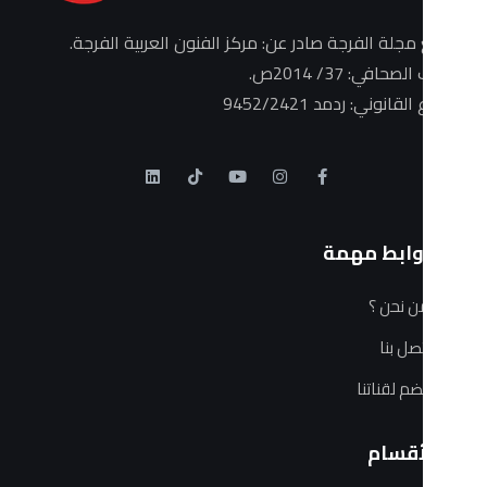
الفرجة صادر عن: مركز الفنون العربية الفرجة.
3/ 2014ص.
: ردمد 9452/2421
ط مهمة
 ؟
ا
ناتنا
ام