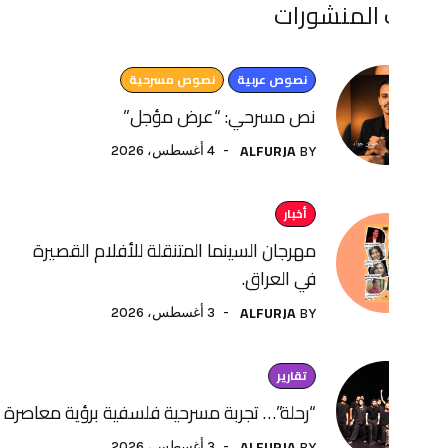
منشورات
نصوص عربية
نصوص مسرحية
نص مسرحي: “عرض مؤجل”
ALFURJA
4 أغسطس، 2026
BY
أخبار
مهرجان السينما المتنقلة للأفلام القصيرة
في العراق.
ALFURJA
3 أغسطس، 2026
BY
تقارير
“رحلة”… تجربة مسرحية فلسفية برؤية معاصرة لفنون الأداء
ALFURJA
3 أغسطس، 2026
BY