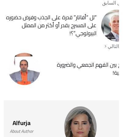
ابق
“لل “أفاتار” قدرة على الجذب وفرض حضوره
على المسرح بقدر أو أكثر من الممثل
البيولوجي”؟!
ي
 الفهم الجمعي والضرورة
Alfurja
About Author