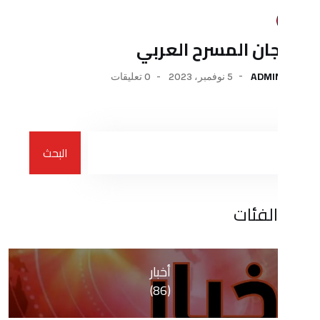
المسرح العربي
5 نوفمبر، 2023
0 تعليقات
البحث
ات
أخبار
(86)