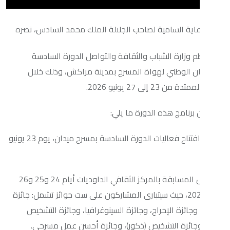
السامية لصاحب الجلالة الملك محمد السادس، نصره
زارة الشباب والثقافة والتواصل الدورة السادسة
وطني لهواة المسرح بمدينة مراكش، وذلك خلال
27 يونيو 2026.
ج هذه الدورة ما يلي:
• حفل افتتاح فعاليات الدورة السادسة بمسرح ميدان، يوم 23 يونيو
• عروض المسابقة بالمركز الثقافي الداوديات أيام 24 و25 و26
نيو 2026، حيث سيتبارى المشاركون على ست جوائز تشمل: جائزة
زة الإخراج، وجائزة السينوغرافيا، وجائزة التشخيص
ئزة التشخيص (ذكور)، وجائزة أحسن عمل مسرحي.