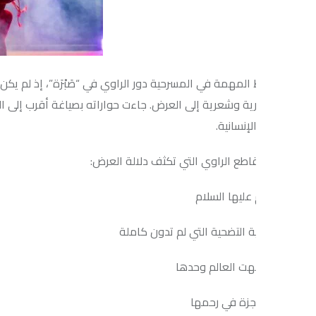
 المهمة في المسرحية دور الراوي في “صَبْرَة”، إذ لم يكن مجرد مفسر ل
ة وشعرية إلى العرض. جاءت حواراته بصياغة أقرب إلى النص الطقسي، 
لإنسانية.
قاطع الراوي التي تكثف دلالة العرض:
عليها السلام
ة التضحية التي لم تدون كاملة
هت العالم وحدها
زة في رحمها