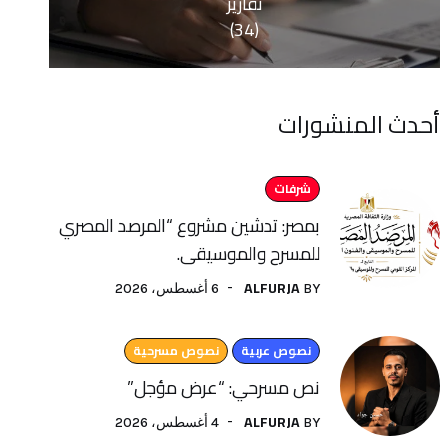
تقارير
(34)
منشورات
شرفات
بمصر: تدشين مشروع “المرصد المصري
للمسرح والموسيقى.
ALFURJA
6 أغسطس، 2026
BY
نصوص عربية
نصوص مسرحية
نص مسرحي: “عرض مؤجل”
ALFURJA
4 أغسطس، 2026
BY