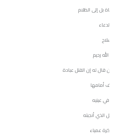
ياة بل إلى الظلام
لدعاء
لاح
لله رحيم
ال له إن القتل عبادة
 أمامها
في عينيه
 الذي أنجبته
رة عمياء