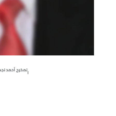
لمخرج أحمد نجم في عرض “صَب
ا