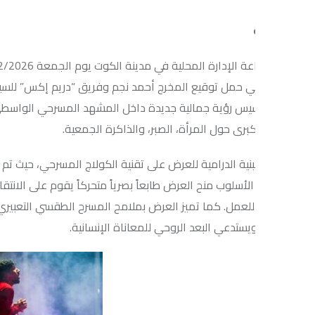
شهدت قاعة الإدارة 
 حمل توقيع المخرج أحمد نجم وفريق “دريم إكس” للسينما والمسرح. ل
سيس رؤية جمالية جديدة داخل المشهد المسرحي الواسطي، رؤية تستند إ
كبرى حول المرأة، الصبر، والذاكرة الجمعية.
نية الدرامية للعرض على تقنية الكولاج المسرحي، حيث تم تفكيك السرد ال
ا الأسلوب منح العرض طابعاً بصرياً متحركاً يقوم على الانتقالات الإخراجي
لعمل. كما تميز العرض بملامح المسرح الطقسي التعبيري، إذ تحولت ا
ستدعي البعد الروحي للمعاناة الإنسانية.