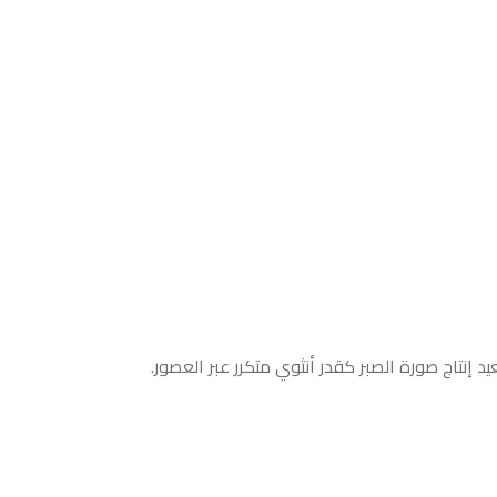
لصبر كقدر أنثوي متكرر عبر العصور.