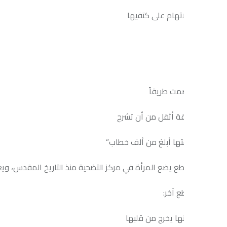
تهام على كتفيها
صمت طريقاً
قة أثقل من أن تشرح
ها أبلغ من ألف خطاب”
 يضع المرأة في مركز التضحية منذ التاريخ المقدس، ويعيد إنتاج صورة ا
 آخر:
نها يخرج من قلبها