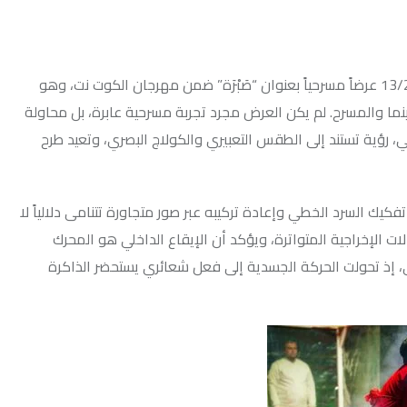
المحلية في مدينة الكوت يوم الجمعة 13/2/2026 عرضاً مسرحياً بعنوان “صَبْرَة” ضمن مهرجان الكوت نت، وهو
م يكن العرض مجرد تجربة مسرحية عابرة، بل محاولة
لى الطقس التعبيري والكولاج البصري، وتعيد طرح
خطي وإعادة تركيبه عبر صور متجاورة تتنامى دلالياً لا
ة المتواترة، ويؤكد أن الإيقاع الداخلي هو المحرك
لحركة الجسدية إلى فعل شعائري يستحضر الذاكرة