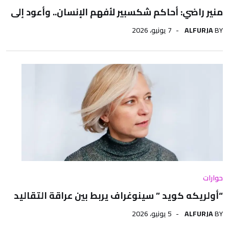
منير راضي: أحاكم شكسبير لأفهم الإنسان.. وأعود إلى
BY
ALFURJA
7 يونيو، 2026
حوارات
“أولريكه كويد ” سينوغراف يربط بين عراقة التقاليد
BY
ALFURJA
5 يونيو، 2026