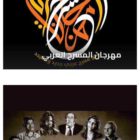
“نقطة ضعف…ومسرحيات أخرى” في
الخراط
معرض الكويت الدولي للكتاب ال 48/
مهرجان المسرح العربي
بشرى عمور
مهرجان المسرح العربي