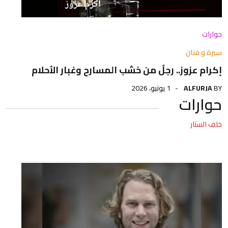
حوارات
سيرة و فنان
إكرام عزوز.. رجلٌ من خشب المسارح وغبار الأحلام
BY
ALFURJA
1 يونيو، 2026
حوارات
خلف الستار