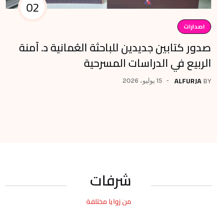
02
اصدارات
ا
صدور كتابين جديدين للباحثة العُمانية د. آمنة
تس
الربيع في الدراسات المسرحية
لل
ALFURJA
15 يوليو، 2026
BY
BY
شرفات
من زوايا مختلفة