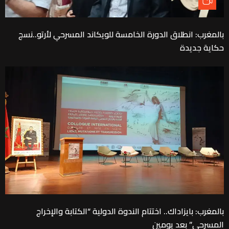
بالمغرب: انطلاق الدورة الخامسة للويكاند المسرحي لأرتو..نسج
حكاية جديدة
بالمغرب: بايزاداك.. اختتام الندوة الدولية “الكتابة والإخراج
المسرحي” بعد يومين