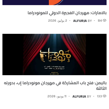
بالامارات: مهرجان الفجيرة الدولي للمونودراما
ALFURJA
84
2 يوليو، 2026
BY
باليمن: فتح باب المشاركة في مهرجان مونودراما إب، بدورته
الثالثة
ALFURJA
133
11 يونيو، 2026
BY