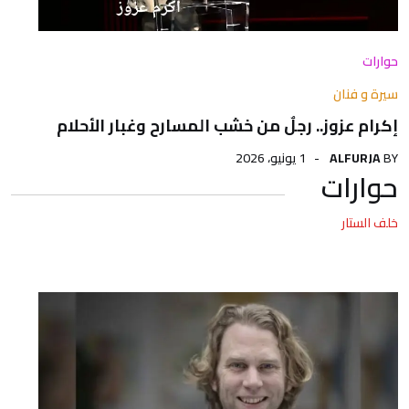
حوارات
سيرة و فنان
إكرام عزوز.. رجلٌ من خشب المسارح وغبار الأحلام
BY
ALFURJA
1 يونيو، 2026
حوارات
خلف الستار