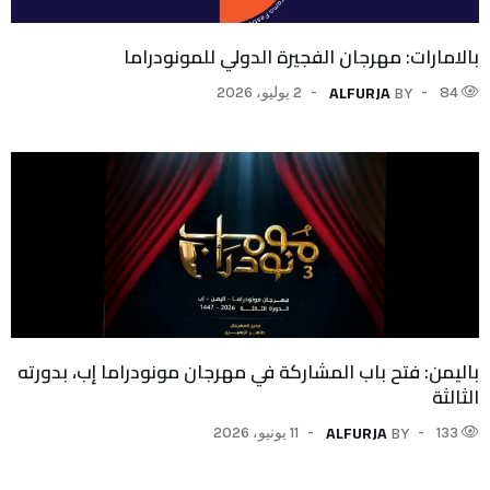
بالامارات: مهرجان الفجيرة الدولي للمونودراما
ALFURJA
84
2 يوليو، 2026
BY
باليمن: فتح باب المشاركة في مهرجان مونودراما إب، بدورته
الثالثة
ALFURJA
133
11 يونيو، 2026
BY