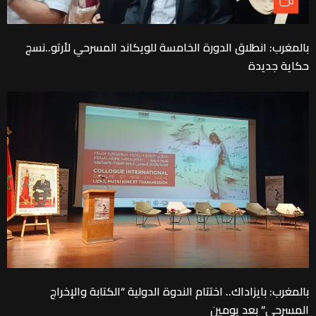
بالمغرب: انطلاق الدورة الخامسة للويكاند المسرحي لأرتو..نسج
حكاية جديدة
بالمغرب: بايزاداك.. اختتام الندوة الدولية “الكتابة والإخراج
المسرحي” بعد يومين