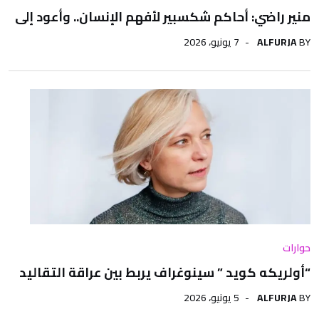
منير راضي: أحاكم شكسبير لأفهم الإنسان.. وأعود إلى
BY
ALFURJA
7 يونيو، 2026
حوارات
“أولريكه كويد ” سينوغراف يربط بين عراقة التقاليد
BY
ALFURJA
5 يونيو، 2026