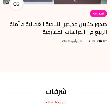
02
اصدارات
ا
صدور كتابين جديدين للباحثة العُمانية د. آمنة
تس
الربيع في الدراسات المسرحية
لل
ALFURJA
15 يوليو، 2026
BY
BY
شرفات
من زوايا مختلفة