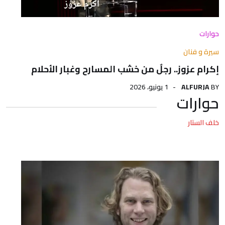
حوارات
سيرة و فنان
إكرام عزوز.. رجلٌ من خشب المسارح وغبار الأحلام
BY
ALFURJA
1 يونيو، 2026
حوارات
خلف الستار