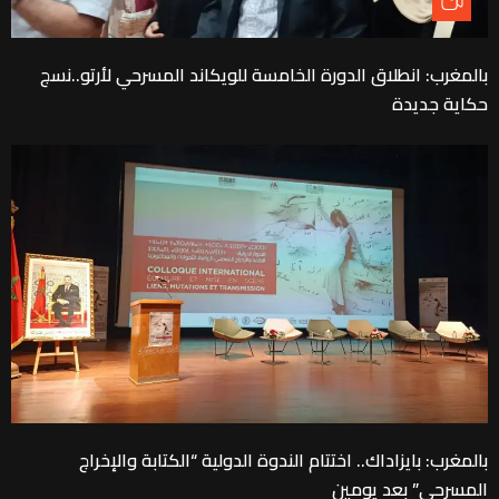
بالمغرب: انطلاق الدورة الخامسة للويكاند المسرحي لأرتو..نسج
حكاية جديدة
بالمغرب: بايزاداك.. اختتام الندوة الدولية “الكتابة والإخراج
المسرحي” بعد يومين