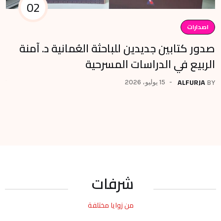
02
اصدارات
ا
صدور كتابين جديدين للباحثة العُمانية د. آمنة
تس
الربيع في الدراسات المسرحية
لل
ALFURJA
15 يوليو، 2026
BY
BY
شرفات
من زوايا مختلفة