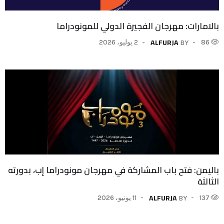
بالامارات: مهرجان الفجيرة الدولي للمونودراما
ALFURJA
86
2 يوليو، 2026
BY
باليمن: فتح باب المشاركة في مهرجان مونودراما إب، بدورته
الثالثة
ALFURJA
137
11 يونيو، 2026
BY