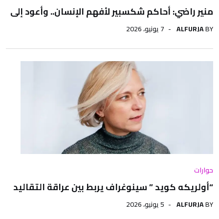
منير راضي: أحاكم شكسبير لأفهم الإنسان.. وأعود إلى
BY
ALFURJA
7 يونيو، 2026
حوارات
“أولريكه كويد ” سينوغراف يربط بين عراقة التقاليد
BY
ALFURJA
5 يونيو، 2026