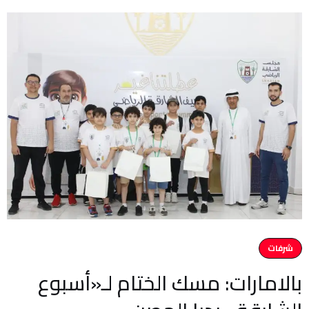
شرفات
بالامارات: مسك الختام لـ«أسبوع